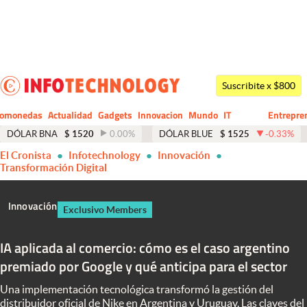
Últimas noticias
Dólar
Suscribite x $800
Members
tomonedas
Actualidad
Gadgets
Innovacion
Mundo
IT
Entrepre
CIO
Business
Economía y Política
DÓLAR BNA
$
1520
0.00
%
DÓLAR BLUE
$
1525
-0.33
%
El Cronista
Infotechnology
Innovación
Finanzas y Mercados
Transformación Digital
Mercados Online
Innovación
Exclusivo Members
Negocios
Columnistas
IA aplicada al comercio: cómo es el caso argentino
premiado por Google y qué anticipa para el sector
Otras secciones
Una implementación tecnológica transformó la gestión del
Apertura
distribuidor oficial de Nike en Argentina y Uruguay. Las claves del