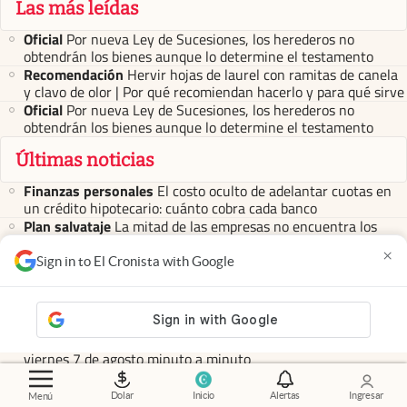
Las más leídas
Oficial
Por nueva Ley de Sucesiones, los herederos no
obtendrán los bienes aunque lo determine el testamento
Recomendación
Hervir hojas de laurel con ramitas de canela
y clavo de olor | Por qué recomiendan hacerlo y para qué sirve
Oficial
Por nueva Ley de Sucesiones, los herederos no
obtendrán los bienes aunque lo determine el testamento
Últimas noticias
Finanzas personales
El costo oculto de adelantar cuotas en
un crédito hipotecario: cuánto cobra cada banco
Plan salvataje
La mitad de las empresas no encuentra los
talentos que necesita: qué están haciendo para resolverlo
×
Mercado inmobiliario
Cómo elegir un crédito hipotecario: las
Sign in to El Cronista with Google
claves que hay que mirar antes de tomar la decisión
Cotizaciones
Mercados
Dólar hoy y dólar blue hoy: cuál es la cotización del
viernes 7 de agosto minuto a minuto
Decisión clave
BCRA frente a un dilema: bajar las tasas o
mantener el dólar sub $ 1500
Dolar
Inicio
Alertas
Ingresar
Menú