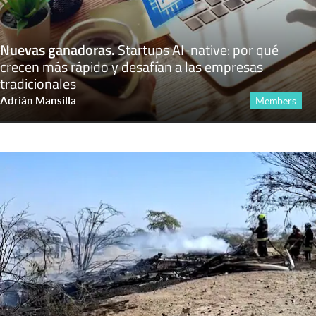
Nuevas ganadoras
.
Startups AI-native: por qué
crecen más rápido y desafían a las empresas
tradicionales
Adrián Mansilla
Members