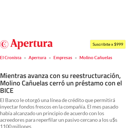
Últimas noticias
Dólar
Argentina
Members
Suscribite x $999
España
Economía y Política
El Cronista
Apertura
Empresas
Molino Cañuelas
México
Finanzas y Mercados
USA
Mientras avanza con su reestructuración,
Mercados Online
Colombia
Molino Cañuelas cerró un préstamo con el
Uruguay
BICE
Negocios
Columnistas
El Banco le otorgó una línea de crédito que permitirá
inyectar fondos frescos en la compañía. El mes pasado
Otras secciones
había alcanzado un principio de acuerdo con los
acreedores para reperfilar un pasivo cercano a los u$s
Apertura
1100 millones