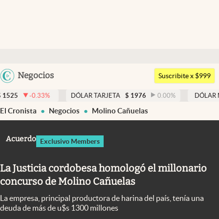
Últimas noticias
Dólar
Argentina
Negocios
Members
Suscribite x $999
España
Economía y Política
%
DÓLAR TARJETA
$
1976
0.00
%
DÓLAR MEP
$
1526,02
México
El Cronista
Negocios
Molino Cañuelas
Finanzas y Mercados
USA
Mercados Online
Colombia
Acuerdo
Exclusivo Members
Uruguay
Negocios
La Justicia cordobesa homologó el millonario
Columnistas
concurso de Molino Cañuelas
Otras secciones
La empresa, principal productora de harina del país, tenía una
Apertura
deuda de más de u$s 1300 millones