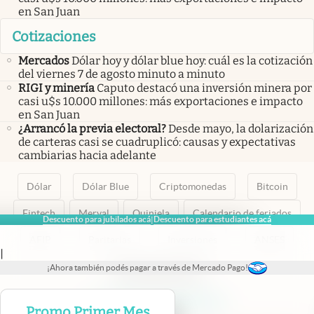
en San Juan
Cotizaciones
Mercados
Dólar hoy y dólar blue hoy: cuál es la cotización
del viernes 7 de agosto minuto a minuto
RIGI y minería
Caputo destacó una inversión minera por
casi u$s 10.000 millones: más exportaciones e impacto
en San Juan
¿Arrancó la previa electoral?
Desde mayo, la dolarización
de carteras casi se cuadruplicó: causas y expectativas
cambiarias hacia adelante
Dólar
Dólar Blue
Criptomonedas
Bitcoin
Fintech
Merval
Quiniela
Calendario de feriados
Descuento para jubilados acá
Descuento para estudiantes acá
|
AFIP
Paritarias
Inversiones
ANSES
|
¡Ahora también podés pagar a través de Mercado Pago!
abre en nueva pestaña
abre en nueva pestaña
abre en nueva pestaña
abre en nueva pestaña
abre en nueva pestaña
Promo Primer Mes