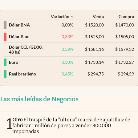
Variación
Venta
Compra
0,00
%
$
1520,00
$
1470,00
Dólar BNA
-0,33
%
$
1525,00
$
1505,00
Dólar Blue
Dólar CCL (GD30,
0,59
%
$
1581,16
$
1579,32
48 hs)
0,30
%
$
1733,14
$
1732,27
Euro
0,45
%
$
294,75
$
294,59
Real brasileño
Las más leídas de Negocios
1
Giro
El traspié de la “última” marca de zapatillas: de
fabricar 1 millón de pares a vender 300.000
importadas