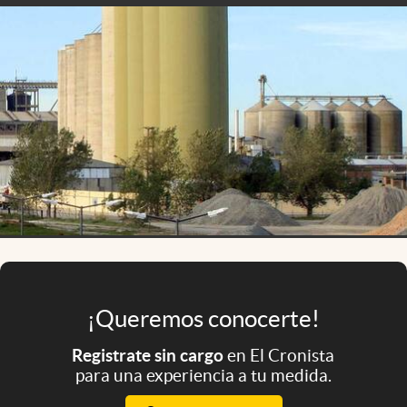
Infotechnology
Clase
Clima
Mundial 2026
Eventos Corporativos
El Cronista Studio
Mediakit
abre en nueva pestaña
Argentina
¡Queremos conocerte!
Registrate sin cargo
en El Cronista
para una experiencia a tu medida.