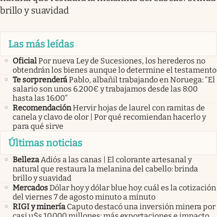
brillo y suavidad
Las más leídas
Oficial
Por nueva Ley de Sucesiones, los herederos no
obtendrán los bienes aunque lo determine el testamento
Te sorprenderá
Pablo, albañil trabajando en Noruega: “El
salario son unos 6.200€ y trabajamos desde las 8:00
hasta las 16:00”
Recomendación
Hervir hojas de laurel con ramitas de
canela y clavo de olor | Por qué recomiendan hacerlo y
para qué sirve
Últimas noticias
Belleza
Adiós a las canas | El colorante artesanal y
natural que restaura la melanina del cabello: brinda
brillo y suavidad
Mercados
Dólar hoy y dólar blue hoy: cuál es la cotización
del viernes 7 de agosto minuto a minuto
RIGI y minería
Caputo destacó una inversión minera por
casi u$s 10.000 millones: más exportaciones e impacto