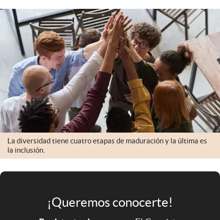
Infotechnology
Clase
Clima
Mundial 2026
Eventos Corporativos
El Cronista Studio
Mediakit
abre en nueva pestaña
La diversidad tiene cuatro etapas de maduración y la última es
Argentina
la inclusión.
¡Queremos conocerte!