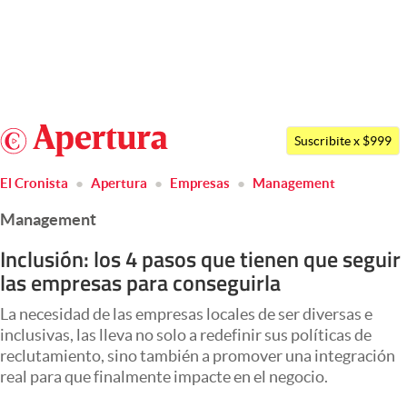
Últimas noticias
Dólar
Argentina
Members
Suscribite x $999
España
Economía y Política
El Cronista
Apertura
Empresas
Management
México
Finanzas y Mercados
Management
USA
Mercados Online
Colombia
Inclusión: los 4 pasos que tienen que seguir
las empresas para conseguirla
Uruguay
Negocios
La necesidad de las empresas locales de ser diversas e
Columnistas
inclusivas, las lleva no solo a redefinir sus políticas de
Otras secciones
reclutamiento, sino también a promover una integración
real para que finalmente impacte en el negocio.
Apertura