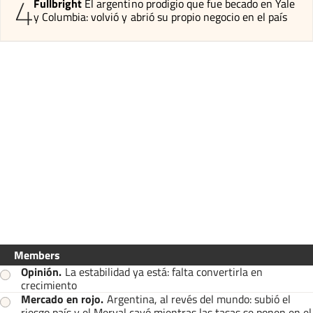
4
Fullbright
El argentino prodigio que fue becado en Yale
y Columbia: volvió y abrió su propio negocio en el país
Members
Opinión
.
La estabilidad ya está: falta convertirla en
crecimiento
Mercado en rojo
.
Argentina, al revés del mundo: subió el
riesgo país y el Merval cayó mientras las tasas se ponen en el