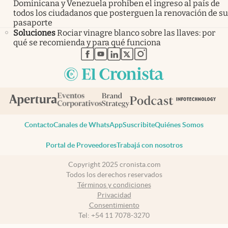
Dominicana y Venezuela prohíben el ingreso al país de
todos los ciudadanos que posterguen la renovación de su
pasaporte
Soluciones
Rociar vinagre blanco sobre las llaves: por
qué se recomienda y para qué funciona
abre en nueva pestaña
abre en nueva pestaña
abre en nueva pestaña
abre en nueva pestaña
abre en nueva pestaña
Contacto
Canales de WhatsApp
Suscribite
Quiénes Somos
Portal de Proveedores
Trabajá con nosotros
Copyright 2025 cronista.com
Todos los derechos reservados
Términos y condiciones
Privacidad
Consentimiento
Tel:
+54 11 7078-3270