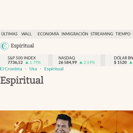
Últimas Noticias
ÚLTIMAS
WALL
ECONOMÍA
INMIGRACIÓN
STREAMING
TIEMPO
Finanzas y economía
NOTICIAS
STREET
Argentina
Espiritual
Wall Street y dólar
Y
España
Inmigración
DÓLAR
S&P 500 INDEX
NASDAQ
DÓLAR B
7736,52
1.79
%
26.584,99
2.59
%
México
$
1520
Trending
El Cronista
Usa
Espiritual
USA
Espiritual
Tiempo
Colombia
Uruguay
Ciencia y salud
Espiritual
Streaming
PC y mobile