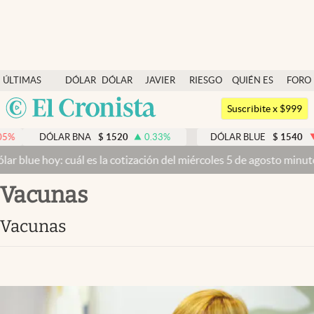
Últimas noticias
ÚLTIMAS
DÓLAR
DÓLAR
JAVIER
RIESGO
QUIÉN ES
FORO
Dólar
NOTICIAS
BLUE
MILEI
PAÍS
QUIÉN
Argentina
Members
Suscribite x $999
España
Economía y Política
LAR BNA
$
1520
0.33
%
DÓLAR BLUE
$
1540
-0.32
%
México
cuál es la cotización del miércoles 5 de agosto minuto a minuto
Dól
Finanzas y Mercados
USA
Vacunas
Mercados Online
Colombia
Uruguay
Negocios
Vacunas
Columnistas
Otras secciones
Apertura