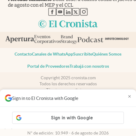
de agosto con el MEP y el CCL
abre en nueva pestaña
abre en nueva pestaña
abre en nueva pestaña
abre en nueva pestaña
abre en nueva pestaña
Contacto
Canales de WhatsApp
Suscribite
Quiénes Somos
Portal de Proveedores
Trabajá con nosotros
Copyright 2025 cronista.com
Todos los derechos reservados
Términos y condiciones
×
Privacidad
Sign in to El Cronista with Google
Consentimiento
Tel:
+54 11 7078-3270
cronista.com
es propiedad de El Cronista Comercial S.A Registro de
propiedad intelectual: 56576959
N° de edición: 10.949 - 6 de agosto de 2026