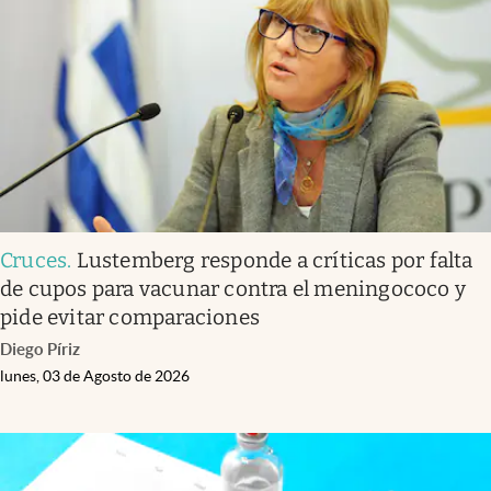
Infotechnology
Clase
Clima
Mundial 2026
Eventos Corporativos
El Cronista Studio
Cruces
.
Lustemberg responde a críticas por falta
Mediakit
de cupos para vacunar contra el meningococo y
abre en nueva pestaña
pide evitar comparaciones
Argentina
Diego Píriz
lunes, 03 de Agosto de 2026