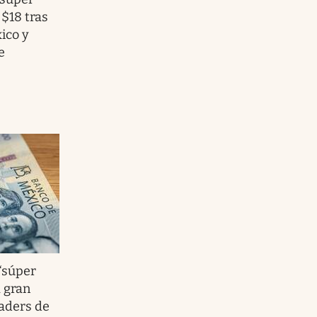
 $18 tras
ico y
e
 ‘súper
 gran
raders de