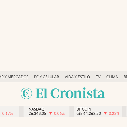
AR Y MERCADOS
PC Y CELULAR
VIDA Y ESTILO
TV
CLIMA
B
NASDAQ
BITCOIN
-0.17
%
26.348,35
-0.06
%
u$s
64.262,53
-0.22
%