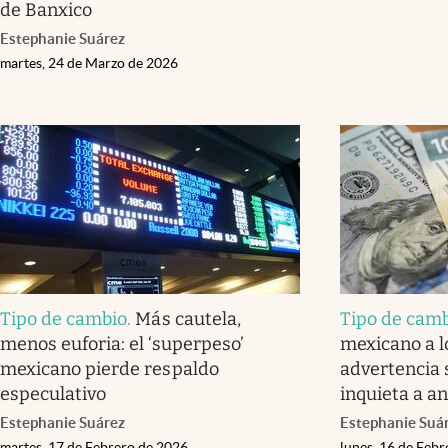
de Banxico
Estephanie Suárez
martes, 24 de Marzo de 2026
Tipo de cambio
.
Más cautela,
Tipo de cam
menos euforia: el ‘superpeso’
mexicano a l
mexicano pierde respaldo
advertencia 
especulativo
inquieta a an
Estephanie Suárez
Estephanie Suá
martes, 17 de Febrero de 2026
lunes, 16 de Feb