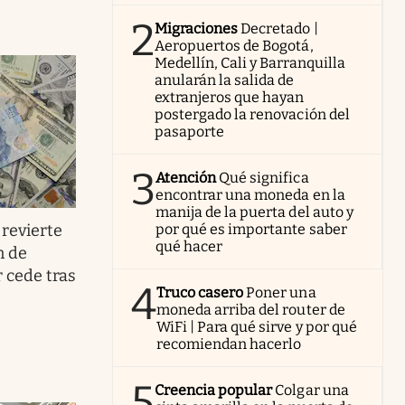
2
Migraciones
Decretado |
Aeropuertos de Bogotá,
Medellín, Cali y Barranquilla
anularán la salida de
extranjeros que hayan
postergado la renovación del
pasaporte
3
Atención
Qué significa
encontrar una moneda en la
manija de la puerta del auto y
revierte
por qué es importante saber
qué hacer
n de
r cede tras
4
Truco casero
Poner una
moneda arriba del router de
WiFi | Para qué sirve y por qué
recomiendan hacerlo
5
Creencia popular
Colgar una