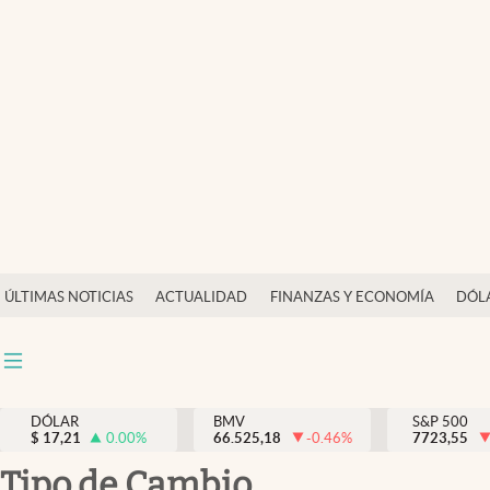
Últimas Noticias
Actualidad
Finanzas y economía
Dólar y mercados
Internacionales
Opinión
ÚLTIMAS NOTICIAS
ACTUALIDAD
FINANZAS Y ECONOMÍA
DÓL
Brand Strategy
Pc y celular
Vida y estilo
DÓLAR
BMV
S&P 500
$
17,21
0.00
%
66.525,18
-0.46
%
7723,55
Tv
Tipo de Cambio