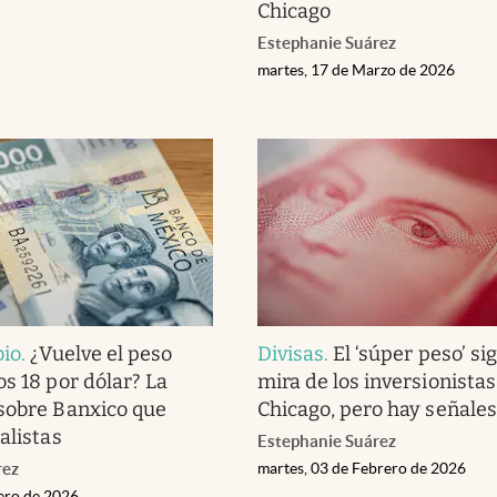
Chicago
Estephanie Suárez
martes, 17 de Marzo de 2026
bio
.
¿Vuelve el peso
Divisas
.
El ‘súper peso’ si
os 18 por dólar? La
mira de los inversionistas
sobre Banxico que
Chicago, pero hay señales
alistas
Estephanie Suárez
rez
martes, 03 de Febrero de 2026
rero de 2026