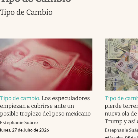
Clima
Tipo de Cambio
Espiritualidad
Mediakit
abre en nueva pestaña
Tipo de cambio
.
Los especuladores
Tipo de cam
empiezan a cubrirse ante un
pierde terren
posible tropiezo del peso mexicano
nueva ola de
Trump y así 
Estephanie Suárez
lunes, 27 de Julio de 2026
Estephanie Suá
miércoles, 08 de 