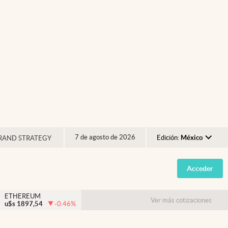
7 de agosto de 2026
Edición:
México
RAND STRATEGY
Argentina
Acceder
España
México
ETHEREUM
Ver más cotizaciones
u$s
1897,54
-0.46
%
USA
Colombia