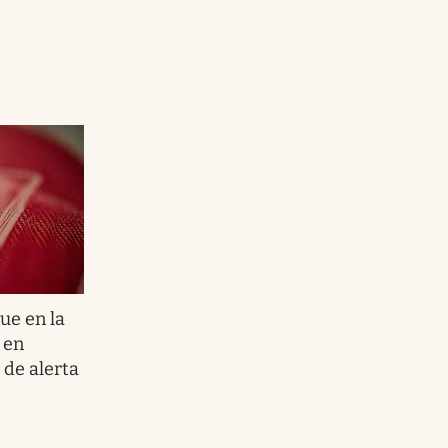
gue en la
 en
 de alerta