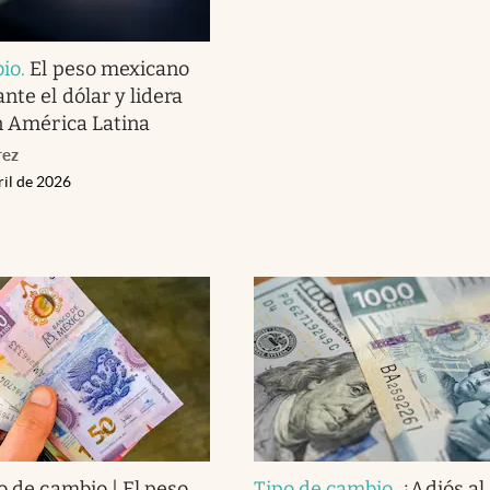
bio
.
El peso mexicano
nte el dólar y lidera
en América Latina
rez
ril de 2026
o de cambio | El peso
Tipo de cambio
.
¿Adiós al