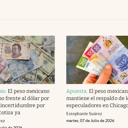
bio
.
El peso mexicano
Apuesta
.
El peso mexican
o frente al dólar por
mantiene el respaldo de l
 incertidumbre por
especuladores en Chicag
cotiza ya
Estephanie Suárez
rez
martes, 07 de Julio de 2026
Julio de 2026