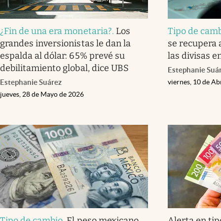
¿Fin de una era monetaria?
.
Los
Tipo de cam
grandes inversionistas le dan la
se recupera a
espalda al dólar: 65% prevé su
las divisas 
debilitamiento global, dice UBS
Estephanie Suá
Estephanie Suárez
viernes, 10 de Ab
jueves, 28 de Mayo de 2026
Tipo de cambio
.
El peso mexicano
Alerta en tip