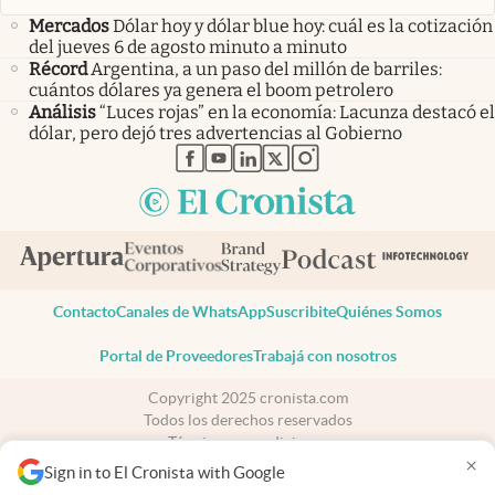
Mercados
Dólar hoy y dólar blue hoy: cuál es la cotización
del jueves 6 de agosto minuto a minuto
Récord
Argentina, a un paso del millón de barriles:
cuántos dólares ya genera el boom petrolero
Análisis
“Luces rojas” en la economía: Lacunza destacó el
dólar, pero dejó tres advertencias al Gobierno
abre en nueva pestaña
abre en nueva pestaña
abre en nueva pestaña
abre en nueva pestaña
abre en nueva pestaña
Contacto
Canales de WhatsApp
Suscribite
Quiénes Somos
Portal de Proveedores
Trabajá con nosotros
Copyright 2025 cronista.com
Todos los derechos reservados
Términos y condiciones
×
Privacidad
Sign in to El Cronista with Google
Consentimiento