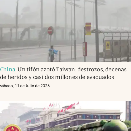
Infotechnology
Clase
Clima
Mundial 2026
Eventos Corporativos
El Cronista Studio
China
.
Un tifón azotó Taiwan: destrozos, decenas
Mediakit
de heridos y casi dos millones de evacuados
abre en nueva pestaña
Argentina
sábado, 11 de Julio de 2026