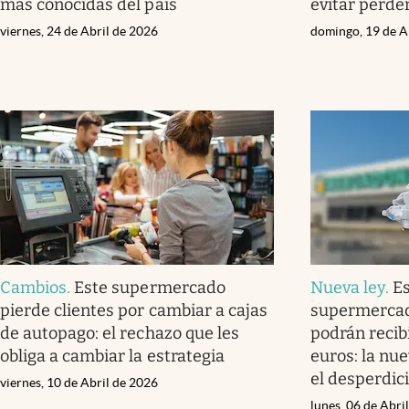
más conocidas del país
evitar perde
viernes, 24 de Abril de 2026
domingo, 19 de A
Cambios
.
Este supermercado
Nueva ley
.
Es
pierde clientes por cambiar a cajas
supermercad
de autopago: el rechazo que les
podrán recib
obliga a cambiar la estrategia
euros: la nu
el desperdic
viernes, 10 de Abril de 2026
lunes, 06 de Abri