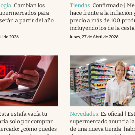
logía
.
Cambian los
Tiendas
.
Confirmado | M
 supermercados para
hace frente a la inflación 
serán a partir del año
precio a más de 100 prod
incluyendo los de la cesta
il de 2026
lunes, 27 de Abril de 2026
Esta estafa vacía tu
Novedades
.
Es oficial | Es
ria solo por comprar
supermercado anuncia la
mercado: ¿cómo puedes
de una nueva tienda: hab