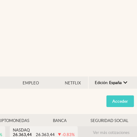
Edición:
España
EMPLEO
NETFLIX
Argentina
Acceder
España
México
RIPTOMONEDAS
BANCA
SEGURIDAD SOCIAL
USA
NASDAQ
Colombia
Ver más cotizaciones
%
26.363,44
26.363,44
-0.83
%