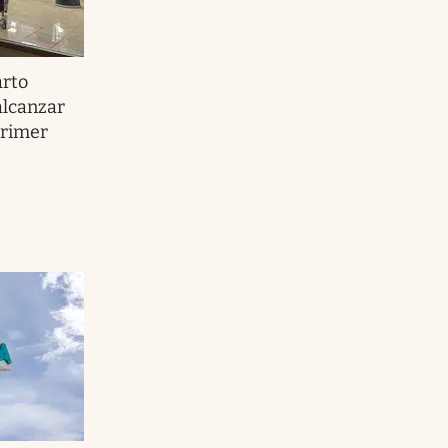
arto
alcanzar
primer