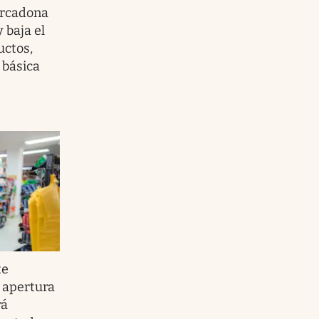
ercadona
y baja el
uctos,
 básica
te
 apertura
rá