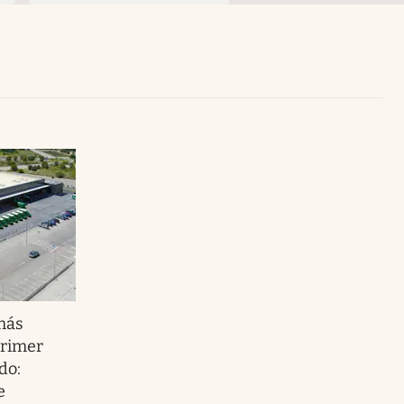
Uruguay
más
primer
do:
e