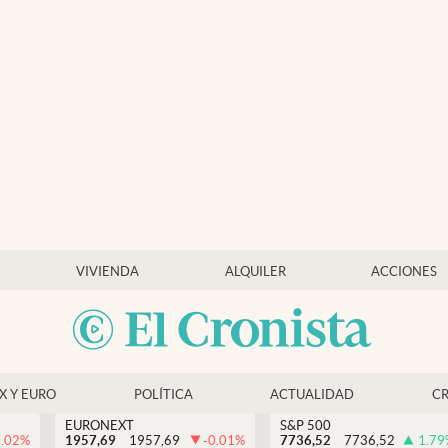
VIVIENDA
ALQUILER
ACCIONES
EX Y EURO
POLÍTICA
ACTUALIDAD
C
EURONEXT
S&P 500
0.02
%
1957,69
1957,69
-0.01
%
7736,52
7736,52
1.79