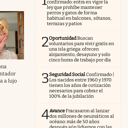
1
confirmado: entra en vigor la
ley que prohíbe mantener
perros y gatos de forma
habitual en balcones, sótanos,
terrazas y patios
2
Oportunidad
Buscan
voluntarios para vivir gratis en
una isla griega: ofrecen
alojamiento, desayuno y solo
cinco horas de trabajo por día
ona
3
ntador
Seguridad Social
Confirmado |
Los nacidos entre 1960 y 1970
a a lujo
tienen los años de cotización
necesarios para cobrar el
100% de la jubilación
4
Avance
Fracasaron al lanzar
dos millones de neumáticos al
océano: más de 50 años
después aún lidiamos con las