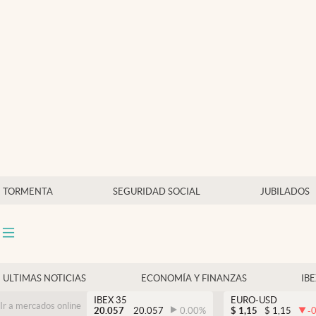
Últimas Noticias
Economía y finanzas
Política
Actualidad
Criptomonedas
TORMENTA
SEGURIDAD SOCIAL
JUBILADOS
ULTIMAS NOTICIAS
ECONOMÍA Y FINANZAS
IB
IBEX 35
EURO-USD
Ir a mercados online
20.057
20.057
0.00
%
$
1,15
$
1,15
-