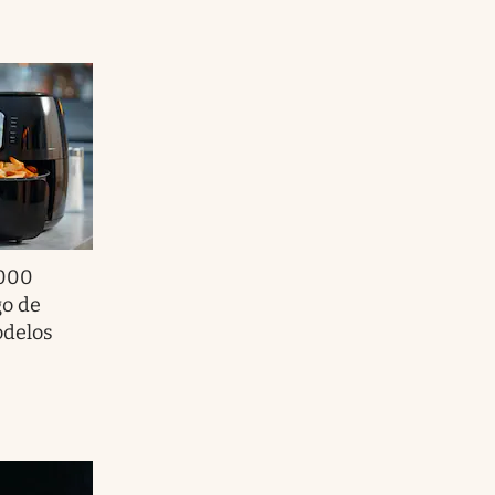
.000
go de
odelos