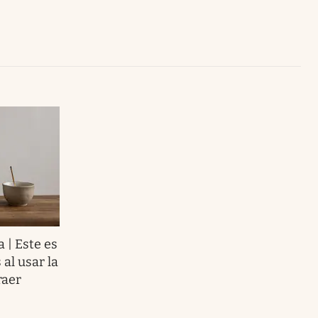
Uruguay
a | Este es
al usar la
raer