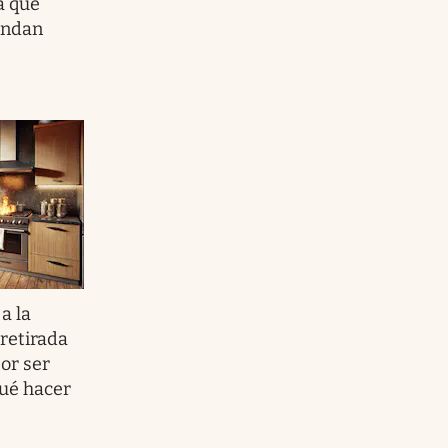
a qué
endan
a la
 retirada
or ser
qué hacer