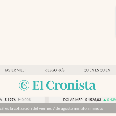
JAVIER MILEI
RIESGO PAÍS
QUIÉN ES QUIÉN
0.00
%
DÓLAR MEP
$
1526,03
0.43
%
n del viernes 7 de agosto minuto a minuto