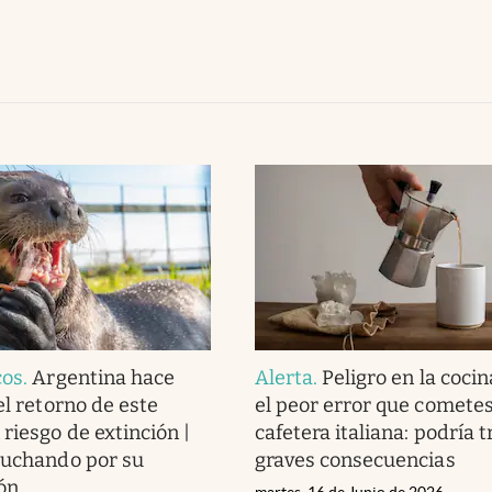
cos
.
Argentina hace
Alerta
.
Peligro en la cocin
el retorno de este
el peor error que cometes 
riesgo de extinción |
cafetera italiana: podría t
luchando por su
graves consecuencias
ón
martes, 16 de Junio de 2026