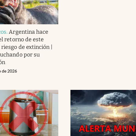
cos
.
Argentina hace
el retorno de este
riesgo de extinción |
luchando por su
ón
o de 2026