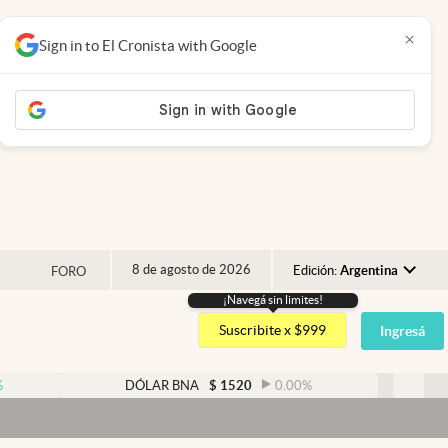
×
Sign in to El Cronista with Google
8 de agosto de 2026
Edición:
Argentina
FORO
¡Navegá sin limites!
Argentina
Suscribite x $999
Ingresá
España
México
DÓLAR BNA
$
1520
0.00
%
DÓLAR BLUE
USA
Dól
Colombia