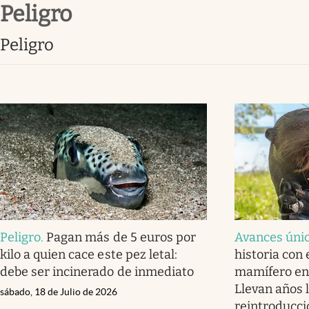
peligro
Infotechnology
Clase
peligro
Clima
Mundial 2026
Eventos Corporativos
El Cronista Studio
Mediakit
abre en nueva pestaña
Peligro
.
Pagan más de 5 euros por
Avances úni
kilo a quien cace este pez letal:
historia con 
debe ser incinerado de inmediato
mamífero en 
Llevan años 
sábado, 18 de Julio de 2026
reintroducci