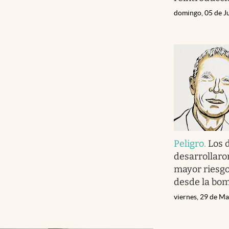
domingo, 05 de J
Peligro
.
Los 
desarrollaron
mayor riesg
desde la bo
viernes, 29 de M