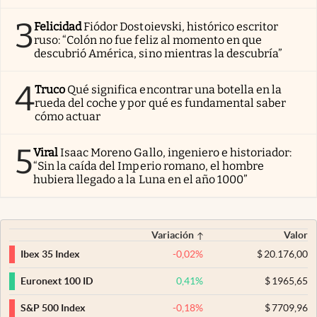
3
Felicidad
Fiódor Dostoievski, histórico escritor
ruso: “Colón no fue feliz al momento en que
descubrió América, sino mientras la descubría”
4
Truco
Qué significa encontrar una botella en la
rueda del coche y por qué es fundamental saber
cómo actuar
5
Viral
Isaac Moreno Gallo, ingeniero e historiador:
“Sin la caída del Imperio romano, el hombre
hubiera llegado a la Luna en el año 1000”
Variación
Valor
-0,02
%
$
20.176,00
Ibex 35 Index
0,41
%
$
1965,65
Euronext 100 ID
-0,18
%
$
7709,96
S&P 500 Index