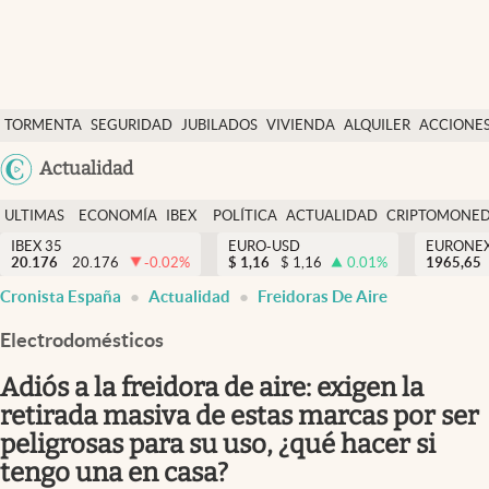
Últimas Noticias
TORMENTA
SEGURIDAD
JUBILADOS
VIVIENDA
ALQUILER
ACCIONE
Economía y finanzas
SOCIAL
Argentina
Actualidad
Política
España
Actualidad
ULTIMAS
ECONOMÍA
IBEX
POLÍTICA
ACTUALIDAD
CRIPTOMONE
México
NOTICIAS
Y
Y
IBEX 35
EURO-USD
EURONE
Criptomonedas
20.176
20.176
-0.02
%
$
1,16
$
1,16
0.01
%
USA
1965,65
FINANZAS
EURO
Cronista España
Actualidad
Freidoras De Aire
Colombia
España
Uruguay
Electrodomésticos
Adiós a la freidora de aire: exigen la
retirada masiva de estas marcas por ser
peligrosas para su uso, ¿qué hacer si
tengo una en casa?