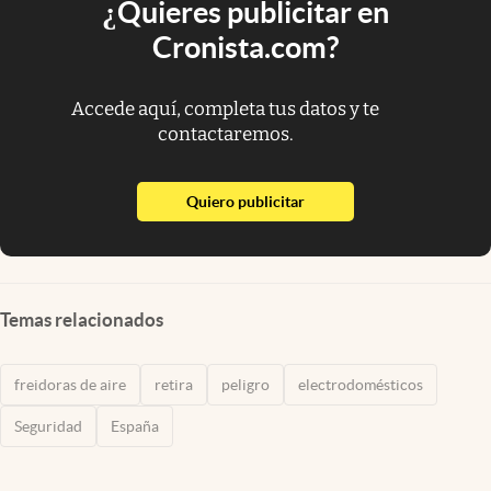
¿Quieres publicitar en
Cronista.com?
Accede aquí, completa tus datos y te
contactaremos.
abre en nueva pestaña
Quiero publicitar
Temas relacionados
freidoras de aire
retira
peligro
electrodomésticos
Seguridad
España