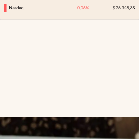
-0,06
%
$
26.348,35
Nasdaq