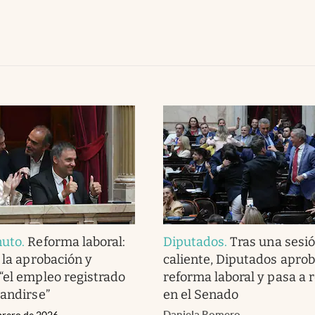
nuto
.
Reforma laboral:
Diputados
.
Tras una sesi
 la aprobación y
caliente, Diputados aprob
“el empleo registrado
reforma laboral y pasa a r
pandirse”
en el Senado
Daniela Romero
ebrero de 2026