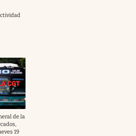
ctividad
eral de la
cados,
ueves 19