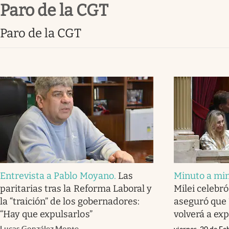
Paro de la CGT
Infotechnology
Clase
Paro de la CGT
Clima
Mundial 2026
Eventos Corporativos
El Cronista Studio
Mediakit
abre en nueva pestaña
Entrevista a Pablo Moyano
.
Las
Minuto a mi
paritarias tras la Reforma Laboral y
Milei celebró
la “traición” de los gobernadores:
aseguró que 
“Hay que expulsarlos”
volverá a ex
Lucas González Monte
viernes, 20 de F