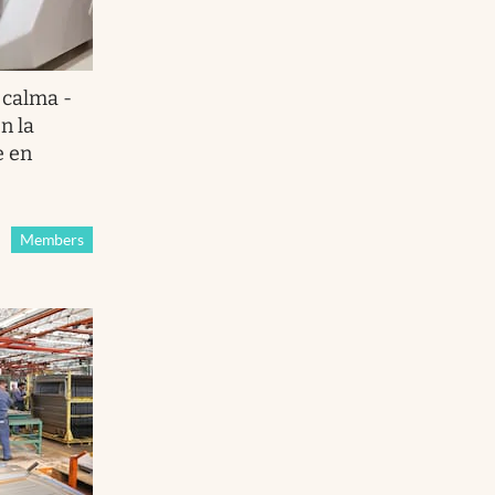
 calma -
n la
e en
Members