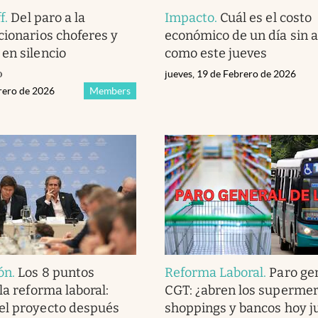
f
.
Del paro a la
Impacto
.
Cuál es el costo
cionarios choferes y
económico de un día sin a
en silencio
como este jueves
o
jueves, 19 de Febrero de 2026
brero de 2026
Members
ón
.
Los 8 puntos
Reforma Laboral
.
Paro gen
la reforma laboral:
CGT: ¿abren los supermer
el proyecto después
shoppings y bancos hoy j