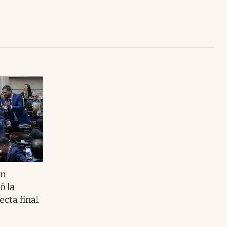
Uruguay
ón
ó la
ecta final