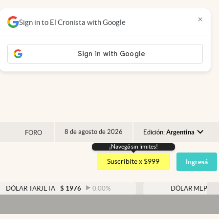
×
Sign in to El Cronista with Google
8 de agosto de 2026
Edición:
Argentina
FORO
¡Navegá sin limites!
Argentina
Suscribite x $999
Ingresá
España
México
 TARJETA
$
1976
0.00
%
DÓLAR MEP
$
1526,03
USA
Colombia