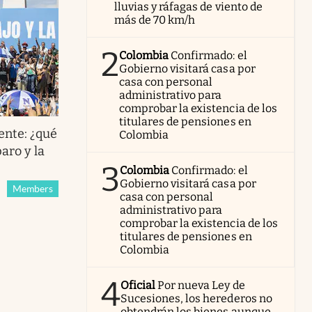
lluvias y ráfagas de viento de
más de 70 km/h
2
Colombia
Confirmado: el
Gobierno visitará casa por
casa con personal
administrativo para
comprobar la existencia de los
titulares de pensiones en
ente: ¿qué
Colombia
aro y la
3
Colombia
Confirmado: el
Gobierno visitará casa por
Members
casa con personal
administrativo para
comprobar la existencia de los
titulares de pensiones en
Colombia
4
Oficial
Por nueva Ley de
Sucesiones, los herederos no
obtendrán los bienes aunque