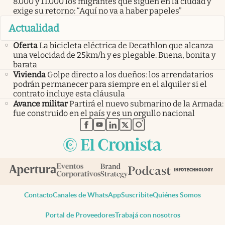
8.000 y 11.000 los migrantes que siguen en la ciudad y
exige su retorno: “Aquí no va a haber papeles”
Actualidad
Oferta
La bicicleta eléctrica de Decathlon que alcanza
una velocidad de 25km/h y es plegable. Buena, bonita y
barata
Vivienda
Golpe directo a los dueños: los arrendatarios
podrán permanecer para siempre en el alquiler si el
contrato incluye esta cláusula
Avance militar
Partirá el nuevo submarino de la Armada:
fue construido en el país y es un orgullo nacional
abre en nueva pestaña
abre en nueva pestaña
abre en nueva pestaña
abre en nueva pestaña
abre en nueva pestaña
Contacto
Canales de WhatsApp
Suscribite
Quiénes Somos
Portal de Proveedores
Trabajá con nosotros