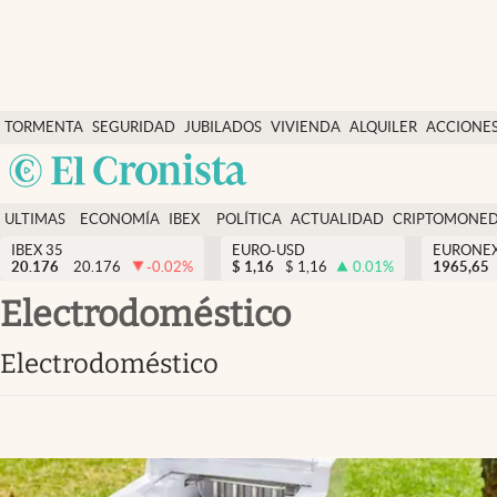
Últimas Noticias
TORMENTA
SEGURIDAD
JUBILADOS
VIVIENDA
ALQUILER
ACCIONE
Economía y finanzas
SOCIAL
Argentina
Política
España
Actualidad
ULTIMAS
ECONOMÍA
IBEX
POLÍTICA
ACTUALIDAD
CRIPTOMONE
México
NOTICIAS
Y
Y
IBEX 35
EURO-USD
EURONE
Criptomonedas
20.176
20.176
-0.02
%
$
1,16
$
1,16
0.01
%
USA
1965,65
FINANZAS
EURO
Colombia
Electrodoméstico
España
Uruguay
Electrodoméstico