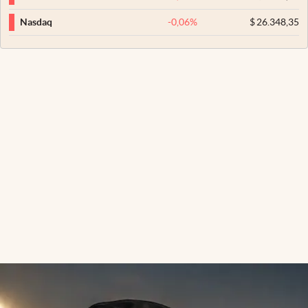
-0,06
%
$
26.348,35
Nasdaq