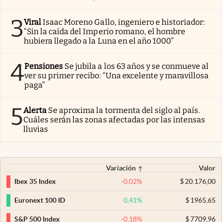
3
Viral
Isaac Moreno Gallo, ingeniero e historiador:
“Sin la caída del Imperio romano, el hombre
hubiera llegado a la Luna en el año 1000”
4
Pensiones
Se jubila a los 63 años y se conmueve al
ver su primer recibo: “Una excelente y maravillosa
paga”
5
Alerta
Se aproxima la tormenta del siglo al país.
Cuáles serán las zonas afectadas por las intensas
lluvias
Variación
Valor
-0,02
%
$
20.176,00
Ibex 35 Index
0,41
%
$
1965,65
Euronext 100 ID
-0,18
%
$
7709,96
S&P 500 Index