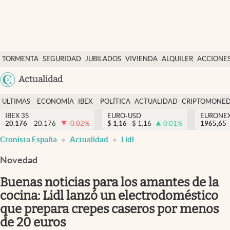
Últimas Noticias
TORMENTA
SEGURIDAD
JUBILADOS
VIVIENDA
ALQUILER
ACCIONE
Economía y finanzas
SOCIAL
Argentina
Actualidad
Política
España
Actualidad
ULTIMAS
ECONOMÍA
IBEX
POLÍTICA
ACTUALIDAD
CRIPTOMONE
México
NOTICIAS
Y
Y
IBEX 35
EURO-USD
EURONE
Criptomonedas
20.176
20.176
-0.02
%
$
1,16
$
1,16
0.01
%
USA
1965,65
FINANZAS
EURO
Cronista España
Actualidad
Lidl
Colombia
España
Uruguay
Novedad
Buenas noticias para los amantes de la
cocina: Lidl lanzó un electrodoméstico
que prepara crepes caseros por menos
de 20 euros