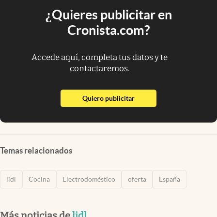
¿Quieres publicitar en
Cronista.com?
Accede aquí, completa tus datos y te
contactaremos.
abre en nueva pestaña
Quiero publicitar
Temas relacionados
lidl
Cocina
Electrodoméstico
oferta
España
Más noticias de
lidl