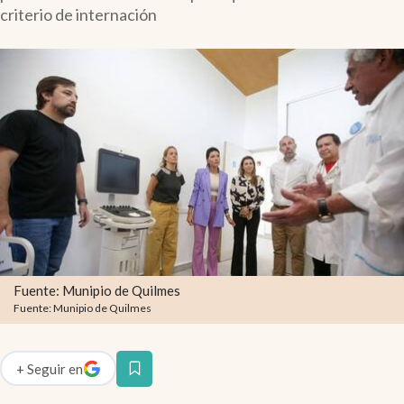
Infotechnology
criterio de internación
Clase
Clima
Mundial 2026
Eventos Corporativos
El Cronista Studio
Mediakit
abre en nueva pestaña
Argentina
Fuente: Munipio de Quilmes
Fuente: Munipio de Quilmes
+
Seguir
en
abre en nueva pestaña