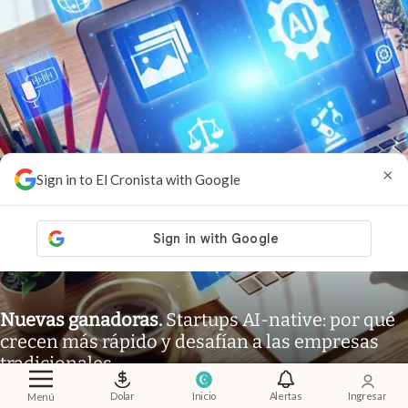
×
Sign in to El Cronista with Google
Nuevas ganadoras
.
Startups AI-native: por qué
crecen más rápido y desafían a las empresas
tradicionales
Adrián Mansilla
Members
Dolar
Inicio
Alertas
Ingresar
Menú