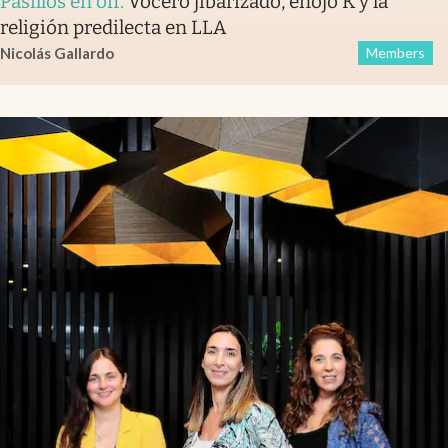
Pasillos en off
.
Vocero jibarizado, enojo K y la
religión predilecta en LLA
Nicolás Gallardo
Members