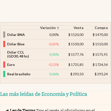
Variación
Venta
Compra
Dólar BNA
0,00
%
$
1520,00
$
1470,00
Dólar Blue
-0,65
%
$
1530,00
$
1510,00
Dólar CCL
0,40
%
$
1577,76
$
1575,91
(GD30, 48 hs)
Euro
-0,13
%
$
1725,85
$
1724,54
Real brasileño
0,46
%
$
293,50
$
293,24
Las más leídas de Economía y Política
Ley de Tierras
Tras el revés al oficialismo en el