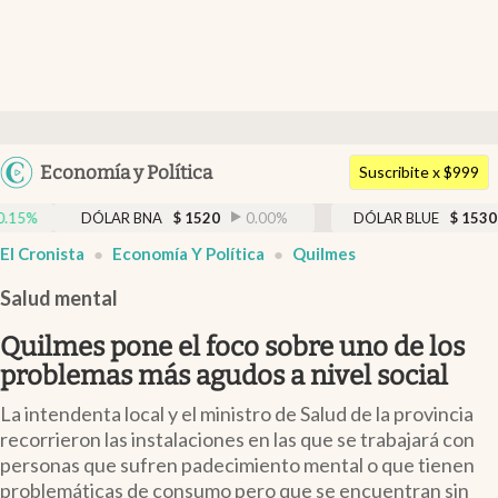
Últimas noticias
Dólar
Argentina
Economía y Política
Members
Suscribite x $999
España
Economía y Política
DÓLAR BNA
$
1520
0.00
%
DÓLAR BLUE
$
1530
-0.65
México
El Cronista
Economía Y Política
Quilmes
Finanzas y Mercados
USA
Salud mental
Mercados Online
Colombia
Uruguay
Quilmes pone el foco sobre uno de los
Negocios
problemas más agudos a nivel social
Columnistas
La intendenta local y el ministro de Salud de la provincia
Otras secciones
recorrieron las instalaciones en las que se trabajará con
personas que sufren padecimiento mental o que tienen
Apertura
problemáticas de consumo pero que se encuentran sin