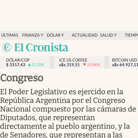
Finanzas y economía
ÚLTIMAS
FINANZA Y
DÓLAR Y
ACTUALIDAD
SALUD Y
TIEMP
Salud y nutrición
NOTICIAS
ECONOMÍA
MERCADOS
NUTRICIÓN
LIBRE
Argentina
Vida espiritual
España
Actualidad
DÓLAR/COP
ICE US COFFEE
BITCOIN USD
$
3157,43
0.13
%
u$s
319,15
-0.96
%
u$s
México
64.927,1
Tiempo libre
USA
Congreso
Dólar y mercados
Colombia
El Poder Legislativo es ejercido en la
Uruguay
Curiosidades
República Argentina por el Congreso
Nacional compuesto por las cámaras de
Colombia
Diputados, que representan
directamente al pueblo argentino, y la
de Senadores, que representan a las