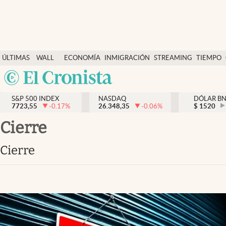
Últimas Noticias
ÚLTIMAS
WALL
ECONOMÍA
INMIGRACIÓN
STREAMING
TIEMPO
Finanzas y economía
NOTICIAS
STREET
Argentina
Wall Street y dólar
Y
España
Inmigración
DÓLAR
S&P 500 INDEX
NASDAQ
DÓLAR B
7723,55
-0.17
%
26.348,35
-0.06
%
México
$
1520
Trending
USA
cierre
Tiempo
Colombia
cierre
Uruguay
Ciencia y salud
Espiritual
Streaming
PC y mobile