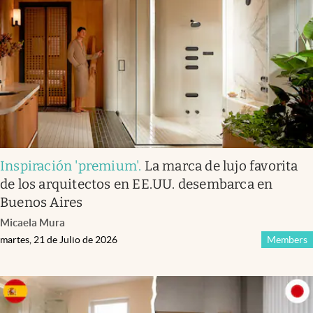
Infotechnology
Clase
Clima
Mundial 2026
Eventos Corporativos
El Cronista Studio
Inspiración 'premium'
.
La marca de lujo favorita
Mediakit
de los arquitectos en EE.UU. desembarca en
abre en nueva pestaña
Buenos Aires
Argentina
Micaela Mura
martes, 21 de Julio de 2026
Members