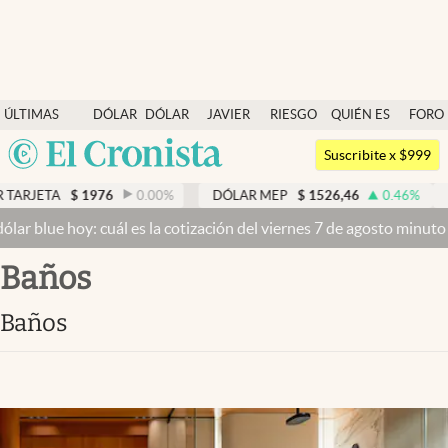
Últimas noticias
ÚLTIMAS
DÓLAR
DÓLAR
JAVIER
RIESGO
QUIÉN ES
FORO
Dólar
NOTICIAS
BLUE
MILEI
PAÍS
QUIÉN
Argentina
Members
Suscribite x $999
España
Economía y Política
976
0.00
%
DÓLAR MEP
$
1526,46
0.46
%
DÓLAR BNA
México
 cuál es la cotización del viernes 7 de agosto minuto a minuto
Dólar
Finanzas y Mercados
USA
baños
Mercados Online
Colombia
Uruguay
Negocios
baños
Columnistas
Otras secciones
Apertura