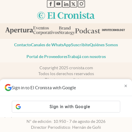
abre en nueva pestaña
abre en nueva pestaña
abre en nueva pestaña
abre en nueva pestaña
abre en nueva pestaña
Contacto
Canales de WhatsApp
Suscribite
Quiénes Somos
Portal de Proveedores
Trabajá con nosotros
Copyright 2025 cronista.com
Todos los derechos reservados
Términos y condiciones
×
Privacidad
Sign in to El Cronista with Google
Consentimiento
Tel:
+54 11 7078-3270
cronista.com
es propiedad de El Cronista Comercial S.A Registro de
propiedad intelectual: 56576959
N° de edición: 10.950 - 7 de agosto de 2026
Director Periodístico: Hernán de Goñi