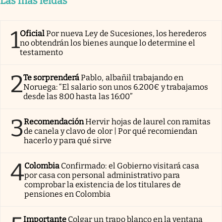
Las más leídas
1
Oficial
Por nueva Ley de Sucesiones, los herederos
no obtendrán los bienes aunque lo determine el
testamento
2
Te sorprenderá
Pablo, albañil trabajando en
Noruega: “El salario son unos 6.200€ y trabajamos
desde las 8:00 hasta las 16:00”
3
Recomendación
Hervir hojas de laurel con ramitas
de canela y clavo de olor | Por qué recomiendan
hacerlo y para qué sirve
4
Colombia
Confirmado: el Gobierno visitará casa
por casa con personal administrativo para
comprobar la existencia de los titulares de
pensiones en Colombia
Importante
Colgar un trapo blanco en la ventana