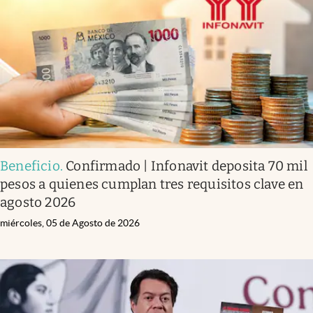
Infotechnology
Clase
Clima
Mundial 2026
Eventos Corporativos
El Cronista Studio
Beneficio
.
Confirmado | Infonavit deposita 70 mil
Mediakit
pesos a quienes cumplan tres requisitos clave en
abre en nueva pestaña
agosto 2026
Argentina
miércoles, 05 de Agosto de 2026