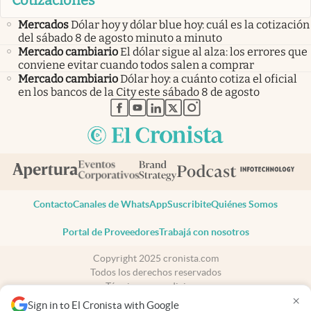
Cotizaciones
Mercados
Dólar hoy y dólar blue hoy: cuál es la cotización
del sábado 8 de agosto minuto a minuto
Mercado cambiario
El dólar sigue al alza: los errores que
conviene evitar cuando todos salen a comprar
Mercado cambiario
Dólar hoy: a cuánto cotiza el oficial
en los bancos de la City este sábado 8 de agosto
abre en nueva pestaña
abre en nueva pestaña
abre en nueva pestaña
abre en nueva pestaña
abre en nueva pestaña
Contacto
Canales de WhatsApp
Suscribite
Quiénes Somos
Portal de Proveedores
Trabajá con nosotros
Copyright 2025 cronista.com
Todos los derechos reservados
Términos y condiciones
×
Privacidad
Sign in to El Cronista with Google