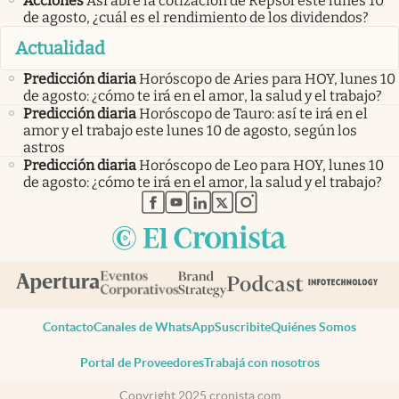
Acciones
Así abre la cotización de Repsol este lunes 10
de agosto, ¿cuál es el rendimiento de los dividendos?
Actualidad
Predicción diaria
Horóscopo de Aries para HOY, lunes 10
de agosto: ¿cómo te irá en el amor, la salud y el trabajo?
Predicción diaria
Horóscopo de Tauro: así te irá en el
amor y el trabajo este lunes 10 de agosto, según los
astros
Predicción diaria
Horóscopo de Leo para HOY, lunes 10
de agosto: ¿cómo te irá en el amor, la salud y el trabajo?
abre en nueva pestaña
abre en nueva pestaña
abre en nueva pestaña
abre en nueva pestaña
abre en nueva pestaña
Contacto
Canales de WhatsApp
Suscribite
Quiénes Somos
Portal de Proveedores
Trabajá con nosotros
Copyright 2025 cronista.com