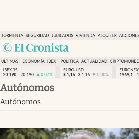
Últimas Noticias
TORMENTA
SEGURIDAD
JUBILADOS
VIVIENDA
ALQUILER
ACCIONE
Economía y finanzas
SOCIAL
Argentina
Política
España
Actualidad
ULTIMAS
ECONOMÍA
IBEX
POLÍTICA
ACTUALIDAD
CRIPTOMONE
México
NOTICIAS
Y
Y
IBEX 35
EURO-USD
EURONEX
Criptomonedas
20.190
20.190
0.07
%
$
1,16
$
1,16
0.00
%
1969,1
USA
FINANZAS
EURO
Colombia
autónomos
España
Uruguay
autónomos