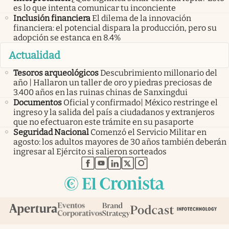
es lo que intenta comunicar tu inconciente
Inclusión financiera
El dilema de la innovación
financiera: el potencial dispara la producción, pero su
adopción se estanca en 8.4%
Actualidad
Tesoros arqueológicos
Descubrimiento millonario del
año | Hallaron un taller de oro y piedras preciosas de
3.400 años en las ruinas chinas de Sanxingdui
Documentos
Oficial y confirmado| México restringe el
ingreso y la salida del país a ciudadanos y extranjeros
que no efectuaron este trámite en su pasaporte
Seguridad Nacional
Comenzó el Servicio Militar en
agosto: los adultos mayores de 30 años también deberán
ingresar al Ejército si salieron sorteados
abre en nueva pestaña
abre en nueva pestaña
abre en nueva pestaña
abre en nueva pestaña
abre en nueva pestaña