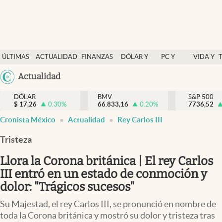
Últimas Noticias
ÚLTIMAS
ACTUALIDAD
FINANZAS
DÓLAR Y
PC Y
VIDA Y
Actualidad
NOTICIAS
Y
MERCADOS
CELULAR
ESTILO
Argentina
Actualidad
Finanzas y economía
ECONOMÍA
España
Dólar y mercados
DÓLAR
BMV
S&P 500
$
17,26
0.30
%
66.833,16
0.20
%
México
7736,52
Internacionales
Cronista México
Actualidad
Rey Carlos III
USA
Opinión
Colombia
Tristeza
Uruguay
Brand Strategy
Llora la Corona británica | El rey Carlos
Pc y celular
III entró en un estado de conmoción y
dolor: "Trágicos sucesos"
Vida y estilo
Su Majestad, el rey Carlos III, se pronunció en nombre de
Tv
toda la Corona británica y mostró su dolor y tristeza tras