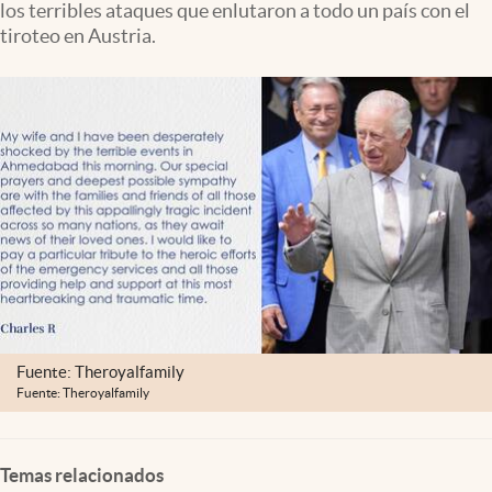
los terribles ataques que enlutaron a todo un país con el
Clima
tiroteo en Austria.
Espiritualidad
Mediakit
abre en nueva pestaña
México
Fuente: Theroyalfamily
Fuente: Theroyalfamily
Temas relacionados