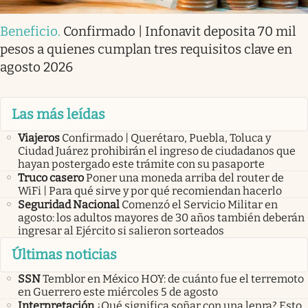
Beneficio
.
Confirmado | Infonavit deposita 70 mil
pesos a quienes cumplan tres requisitos clave en
agosto 2026
Las más leídas
Viajeros
Confirmado | Querétaro, Puebla, Toluca y
Ciudad Juárez prohibirán el ingreso de ciudadanos que
hayan postergado este trámite con su pasaporte
Truco casero
Poner una moneda arriba del router de
WiFi | Para qué sirve y por qué recomiendan hacerlo
Seguridad Nacional
Comenzó el Servicio Militar en
agosto: los adultos mayores de 30 años también deberán
ingresar al Ejército si salieron sorteados
Últimas noticias
SSN
Temblor en México HOY: de cuánto fue el terremoto
en Guerrero este miércoles 5 de agosto
Interpretación
¿Qué significa soñar con una lepra? Esto