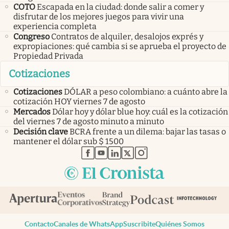
COTO
Escapada en la ciudad: donde salir a comer y
disfrutar de los mejores juegos para vivir una
experiencia completa
Congreso
Contratos de alquiler, desalojos exprés y
expropiaciones: qué cambia si se aprueba el proyecto de
Propiedad Privada
Cotizaciones
Cotizaciones
DÓLAR a peso colombiano: a cuánto abre la
cotización HOY viernes 7 de agosto
Mercados
Dólar hoy y dólar blue hoy: cuál es la cotización
del viernes 7 de agosto minuto a minuto
Decisión clave
BCRA frente a un dilema: bajar las tasas o
mantener el dólar sub $ 1500
abre en nueva pestaña
abre en nueva pestaña
abre en nueva pestaña
abre en nueva pestaña
abre en nueva pestaña
Contacto
Canales de WhatsApp
Suscribite
Quiénes Somos