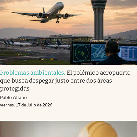
Infotechnology
Clase
Clima
Mundial 2026
Eventos Corporativos
El Cronista Studio
Problemas ambientales
.
El polémico aeropuerto
Mediakit
que busca despegar justo entre dos áreas
abre en nueva pestaña
protegidas
Argentina
Pablo Alfano
viernes, 17 de Julio de 2026