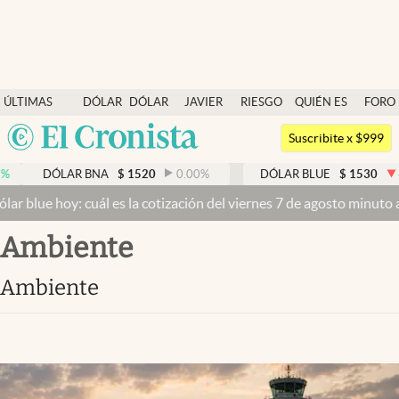
Últimas noticias
ÚLTIMAS
DÓLAR
DÓLAR
JAVIER
RIESGO
QUIÉN ES
FORO
Dólar
NOTICIAS
BLUE
MILEI
PAÍS
QUIÉN
Argentina
Members
Suscribite x $999
España
Economía y Política
AR BNA
$
1520
0.00
%
DÓLAR BLUE
$
1530
-0.65
%
México
cuál es la cotización del viernes 7 de agosto minuto a minuto
Dólar 
Finanzas y Mercados
USA
ambiente
Mercados Online
Colombia
Uruguay
Negocios
ambiente
Columnistas
Otras secciones
Apertura