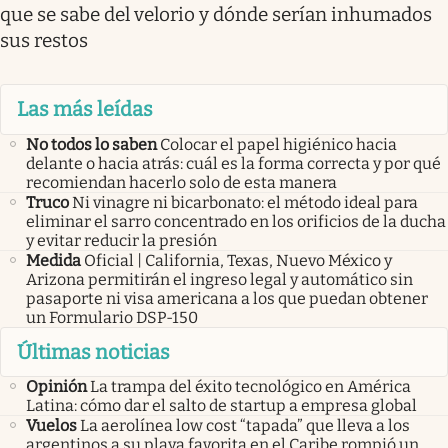
que se sabe del velorio y dónde serían inhumados
sus restos
Las más leídas
No todos lo saben
Colocar el papel higiénico hacia
delante o hacia atrás: cuál es la forma correcta y por qué
recomiendan hacerlo solo de esta manera
Truco
Ni vinagre ni bicarbonato: el método ideal para
eliminar el sarro concentrado en los orificios de la ducha
y evitar reducir la presión
Medida
Oficial | California, Texas, Nuevo México y
Arizona permitirán el ingreso legal y automático sin
pasaporte ni visa americana a los que puedan obtener
un Formulario DSP-150
Últimas noticias
Opinión
La trampa del éxito tecnológico en América
Latina: cómo dar el salto de startup a empresa global
Vuelos
La aerolínea low cost “tapada” que lleva a los
argentinos a su playa favorita en el Caribe rompió un