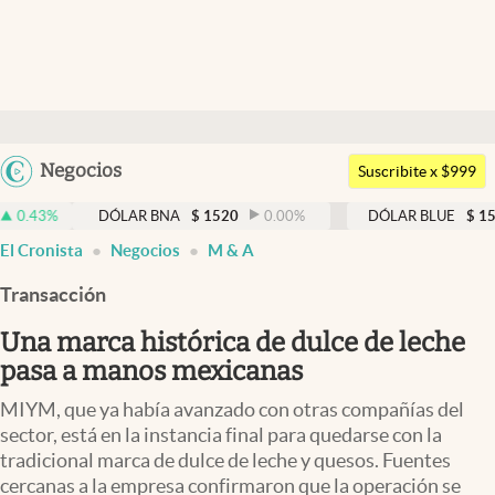
Últimas noticias
Dólar
Argentina
Negocios
Members
Suscribite x $999
España
Economía y Política
DÓLAR BNA
$
1520
0.00
%
DÓLAR BLUE
$
1525
-0.33
México
El Cronista
Negocios
M & A
Finanzas y Mercados
USA
Transacción
Mercados Online
Colombia
Uruguay
Una marca histórica de dulce de leche
Negocios
pasa a manos mexicanas
Columnistas
MIYM, que ya había avanzado con otras compañías del
Otras secciones
sector, está en la instancia final para quedarse con la
tradicional marca de dulce de leche y quesos. Fuentes
Apertura
cercanas a la empresa confirmaron que la operación se