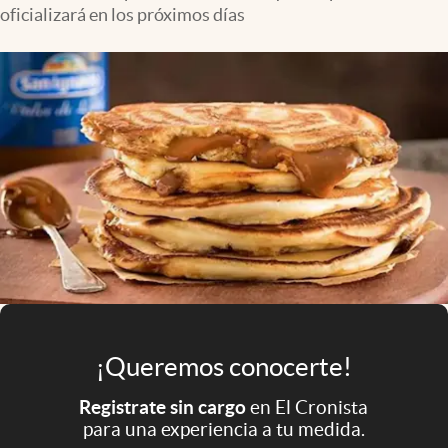
Infotechnology
oficializará en los próximos días
Clase
Clima
Mundial 2026
Eventos Corporativos
El Cronista Studio
Mediakit
abre en nueva pestaña
Argentina
¡Queremos conocerte!
Registrate sin cargo
en El Cronista
para una experiencia a tu medida.