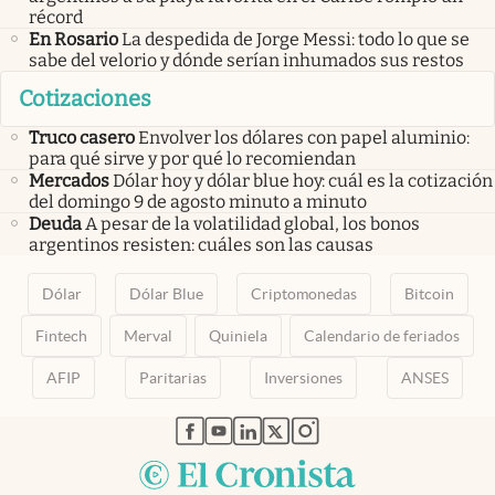
récord
En Rosario
La despedida de Jorge Messi: todo lo que se
sabe del velorio y dónde serían inhumados sus restos
Cotizaciones
Truco casero
Envolver los dólares con papel aluminio:
para qué sirve y por qué lo recomiendan
Mercados
Dólar hoy y dólar blue hoy: cuál es la cotización
del domingo 9 de agosto minuto a minuto
Deuda
A pesar de la volatilidad global, los bonos
argentinos resisten: cuáles son las causas
Dólar
Dólar Blue
Criptomonedas
Bitcoin
Fintech
Merval
Quiniela
Calendario de feriados
AFIP
Paritarias
Inversiones
ANSES
abre en nueva pestaña
abre en nueva pestaña
abre en nueva pestaña
abre en nueva pestaña
abre en nueva pestaña