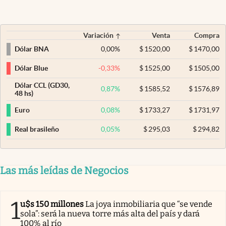
Variación
Venta
Compra
0,00
%
$
1520,00
$
1470,00
Dólar BNA
-0,33
%
$
1525,00
$
1505,00
Dólar Blue
Dólar CCL (GD30,
0,87
%
$
1585,52
$
1576,89
48 hs)
0,08
%
$
1733,27
$
1731,97
Euro
0,05
%
$
295,03
$
294,82
Real brasileño
Las más leídas de Negocios
1
u$s 150 millones
La joya inmobiliaria que “se vende
sola”: será la nueva torre más alta del país y dará
100% al río