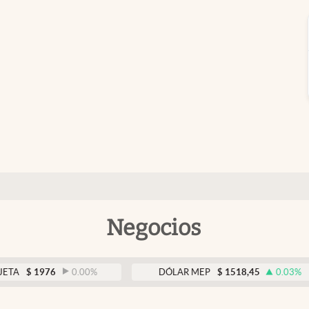
Negocios
976
0.00
%
DÓLAR MEP
$
1518,45
0.03
%