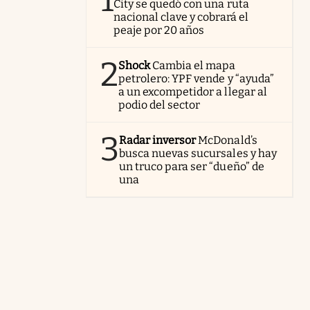
1
City se quedó con una ruta
nacional clave y cobrará el
peaje por 20 años
2
Shock
Cambia el mapa
petrolero: YPF vende y “ayuda”
a un excompetidor a llegar al
podio del sector
3
Radar inversor
McDonald’s
busca nuevas sucursales y hay
un truco para ser “dueño” de
una