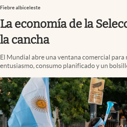
Infotechnology
Fiebre albiceleste
Clase
La economía de la Selec
Clima
Mundial 2026
la cancha
Eventos Corporativos
El Mundial abre una ventana comercial para 
El Cronista Studio
entusiasmo, consumo planificado y un bolsill
Mediakit
abre en nueva pestaña