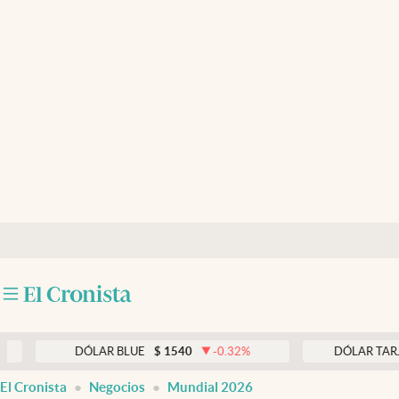
Últimas noticias
Dólar
Members
Economía y Política
Finanzas y Mercados
Mercados Online
Negocios
Columnistas
Otras secciones
DÓLAR BLUE
$
1540
-0.32
%
DÓLAR TARJETA
$
1
Apertura
El Cronista
Negocios
Mundial 2026