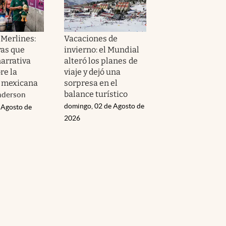
 Merlines:
Vacaciones de
ras que
invierno: el Mundial
narrativa
alteró los planes de
re la
viaje y dejó una
 mexicana
sorpresa en el
balance turístico
nderson
domingo, 02 de Agosto de
 Agosto de
2026