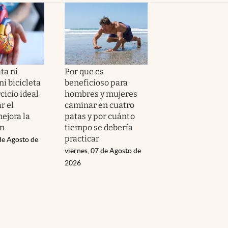
ta ni
Por que es
i bicicleta
beneficioso para
ercicio ideal
hombres y mujeres
r el
caminar en cuatro
ejora la
patas y por cuánto
ón
tiempo se debería
practicar
de Agosto de
viernes, 07 de Agosto de
2026