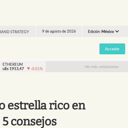
9 de agosto de 2026
Edición:
México
RAND STRATEGY
Argentina
Acceder
España
México
ETHEREUM
Ver más cotizaciones
u$s
1913,47
-0.01
%
USA
Colombia
Uruguay
 estrella rico en
s 5 consejos