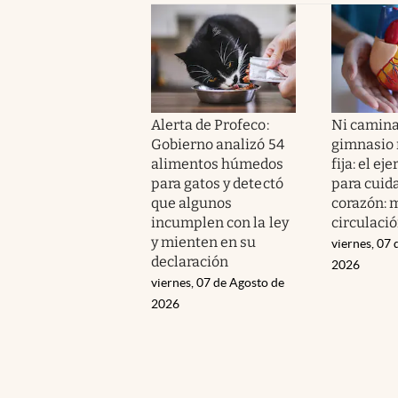
Alerta de Profeco:
Ni camina
Gobierno analizó 54
gimnasio n
alimentos húmedos
fija: el ej
para gatos y detectó
para cuida
que algunos
corazón: m
incumplen con la ley
circulaci
y mienten en su
viernes, 07 
declaración
2026
viernes, 07 de Agosto de
2026