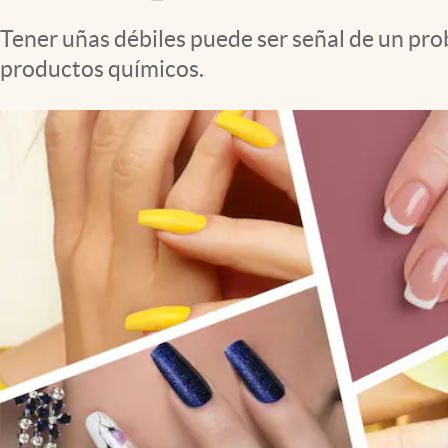
Clima
Tener uñas débiles puede ser señal de un pro
Espiritualidad
productos químicos.
Mediakit
abre en nueva pestaña