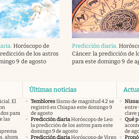
iaria
.
Horóscopo de
Predicción diaria
.
Horósc
redicción de los astros
Cáncer: la predicción de l
mingo 9 de agosto
para este domingo 9 de a
Últimas noticias
Actua
icial. El
Temblores
Sismo de magnitud 4.2 se
Nissa
con
registró en Chiapas este domingo 9
entre 
ados para
de agosto
clave 
e las
Predicción diaria
Horóscopo de Leo:
Qué p
la predicción de los astros para este
acont
 Suprema
domingo 9 de agosto
de ag
os, ahora
Predicción diaria
Horóscopo de Virgo
Pronó