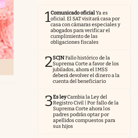
1
Comunicado oficial
Ya es
oficial. El SAT visitará casa por
casa con cámaras especiales y
abogados para verificar el
cumplimiento de las
obligaciones fiscales
2
SCJN
Fallo histórico de la
Suprema Corte a favor de los
jubilados, ahora el IMSS
deberá devolver el dinero a la
cuenta del beneficiario
3
Es ley
Cambia la Ley del
Registro Civil | Por fallo de la
Suprema Corte ahora los
padres podrán optar por
apellidos compuestos para
sus hijos