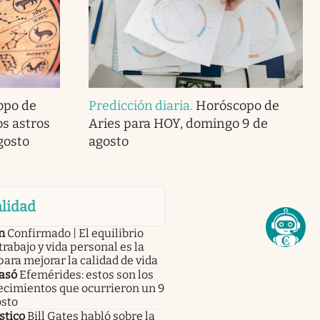
opo de
Predicción diaria
.
Horóscopo de
os astros
Aries para HOY, domingo 9 de
gosto
agosto
lidad
n
Confirmado | El equilibrio
trabajo y vida personal es la
para mejorar la calidad de vida
asó
Efemérides: estos son los
ecimientos que ocurrieron un 9
osto
stico
Bill Gates habló sobre la