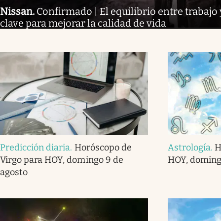
Nissan
.
Confirmado | El equilibrio entre trabajo 
clave para mejorar la calidad de vida
Predicción diaria
.
Horóscopo de
Astrología
.
H
Virgo para HOY, domingo 9 de
HOY, doming
agosto