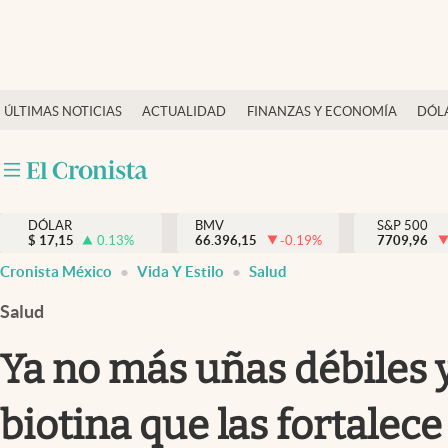
Últimas Noticias
ÚLTIMAS NOTICIAS
ACTUALIDAD
FINANZAS Y ECONOMÍA
DÓL
Actualidad
Finanzas y economía
Dólar y mercados
DÓLAR
BMV
S&P 500
Internacionales
$
17,15
0.13
%
66.396,15
-0.19
%
7709,96
Opinión
Cronista México
Vida Y Estilo
Salud
Brand Strategy
Salud
Pc y celular
Ya no más uñas débiles y
Vida y estilo
biotina que las fortalece
Tv