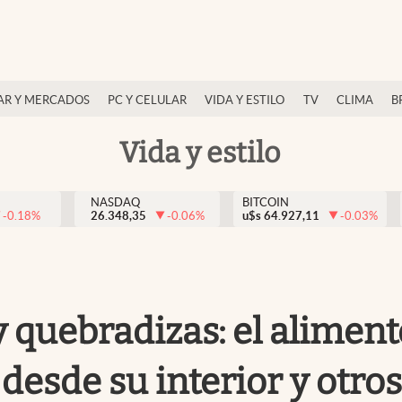
AR Y MERCADOS
PC Y CELULAR
VIDA Y ESTILO
TV
CLIMA
B
Vida y estilo
NASDAQ
BITCOIN
-0.18
%
26.348,35
-0.06
%
u$s
64.927,11
-0.03
%
 quebradizas: el alimento
 desde su interior y otro