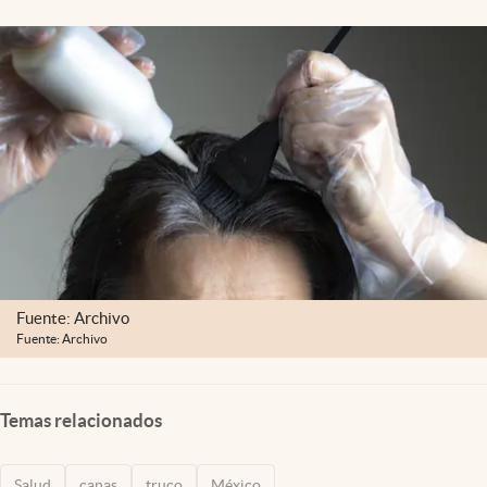
Clima
Espiritualidad
Mediakit
abre en nueva pestaña
México
Fuente: Archivo
Fuente: Archivo
Temas relacionados
Salud
canas
truco
México