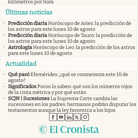
kilómetros por hora
Últimas noticias
Predicción diaria
Horóscopo de Aries: la predicción de
los astros para este lunes 10 de agosto
Predicción diaria
Horóscopo de Tauro: la predicción de
los astros para este lunes 10 de agosto
Astrología
Horóscopo de Leo: la predicción de los astros
para este lunes 10 de agosto
Actualidad
Qué pasó
Efemérides: ¿qué se conmemora este 10 de
agosto?
Significados
Pocos lo saben: qué son los números rojos
de la cinta métrica y por qué están
SCJN | Sucesiones
La Suprema Corte cambia las
sucesiones en los padres: hermanos podrán disputar los
testamentos aunque la ley favorezca a los hijos
abre en nueva pestaña
abre en nueva pestaña
abre en nueva pestaña
abre en nueva pestaña
abre en nueva pestaña