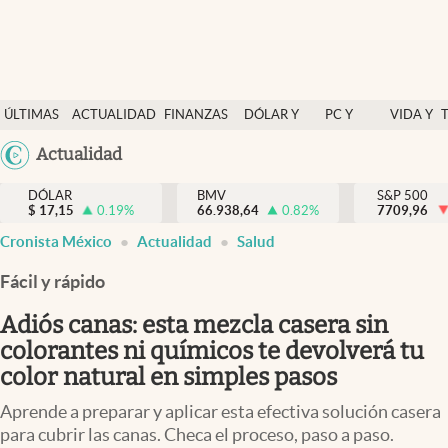
Últimas Noticias
ÚLTIMAS
ACTUALIDAD
FINANZAS
DÓLAR Y
PC Y
VIDA Y
Actualidad
NOTICIAS
Y
MERCADOS
CELULAR
ESTILO
Argentina
Actualidad
Finanzas y economía
ECONOMÍA
España
Dólar y mercados
DÓLAR
BMV
S&P 500
$
17,15
0.19
%
66.938,64
0.82
%
México
7709,96
Internacionales
Cronista México
Actualidad
Salud
USA
Opinión
Colombia
Fácil y rápido
Uruguay
Brand Strategy
Adiós canas: esta mezcla casera sin
Pc y celular
colorantes ni químicos te devolverá tu
color natural en simples pasos
Vida y estilo
Aprende a preparar y aplicar esta efectiva solución casera
Tv
para cubrir las canas. Checa el proceso, paso a paso.