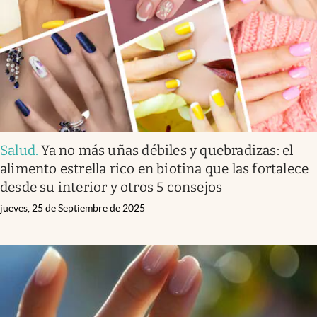
Clima
Espiritualidad
Mediakit
abre en nueva pestaña
México
Salud
.
Ya no más uñas débiles y quebradizas: el
alimento estrella rico en biotina que las fortalece
desde su interior y otros 5 consejos
jueves, 25 de Septiembre de 2025