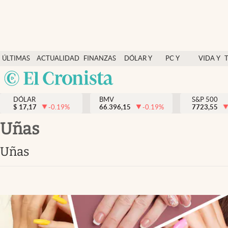
Últimas Noticias
ÚLTIMAS
ACTUALIDAD
FINANZAS
DÓLAR Y
PC Y
VIDA Y
Actualidad
NOTICIAS
Y
MERCADOS
CELULAR
ESTILO
Argentina
Finanzas y economía
ECONOMÍA
España
Dólar y mercados
DÓLAR
BMV
S&P 500
$
17,17
-0.19
%
66.396,15
-0.19
%
México
7723,55
Internacionales
USA
uñas
Opinión
Colombia
uñas
Uruguay
Brand Strategy
Pc y celular
Vida y estilo
Tv