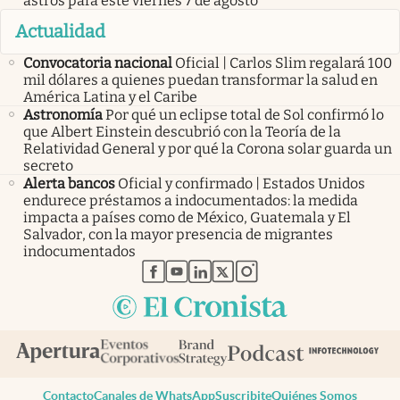
astros para este viernes 7 de agosto
Actualidad
Convocatoria nacional
Oficial | Carlos Slim regalará 100
mil dólares a quienes puedan transformar la salud en
América Latina y el Caribe
Astronomía
Por qué un eclipse total de Sol confirmó lo
que Albert Einstein descubrió con la Teoría de la
Relatividad General y por qué la Corona solar guarda un
secreto
Alerta bancos
Oficial y confirmado | Estados Unidos
endurece préstamos a indocumentados: la medida
impacta a países como de México, Guatemala y El
Salvador, con la mayor presencia de migrantes
indocumentados
abre en nueva pestaña
abre en nueva pestaña
abre en nueva pestaña
abre en nueva pestaña
abre en nueva pestaña
Contacto
Canales de WhatsApp
Suscribite
Quiénes Somos