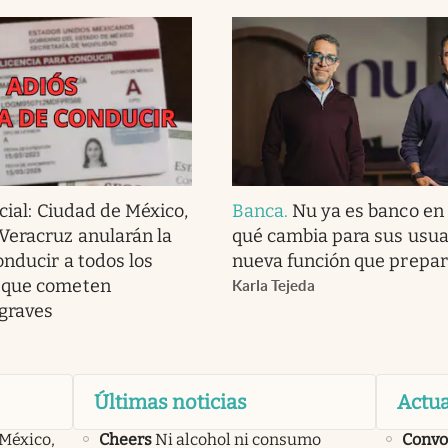
cial: Ciudad de México,
Banca
.
Nu ya es banco en
Veracruz anularán la
qué cambia para sus usuar
onducir a todos los
nueva función que prepar
 que cometen
Karla Tejeda
 graves
Últimas noticias
Actua
 México,
Cheers
Ni alcohol ni consumo
Convo