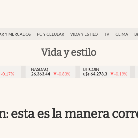
AR Y MERCADOS
PC Y CELULAR
VIDA Y ESTILO
TV
CLIMA
B
Vida y estilo
NASDAQ
BITCOIN
-0.17
%
26.363,44
-0.83
%
u$s
64.278,3
-0.19
%
n: esta es la manera cor