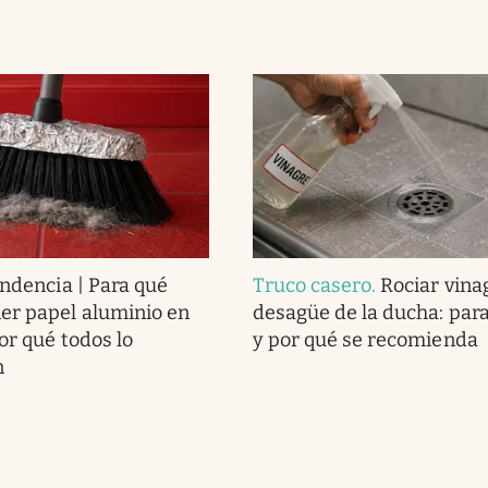
endencia | Para qué
Truco casero
.
Rociar vina
er papel aluminio en
desagüe de la ducha: para
or qué todos lo
y por qué se recomienda
n