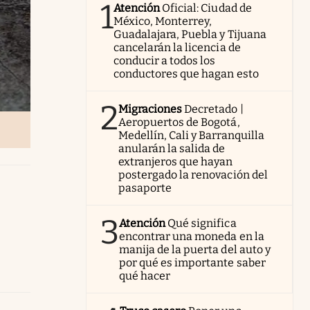
1
Atención
Oficial: Ciudad de
México, Monterrey,
Guadalajara, Puebla y Tijuana
cancelarán la licencia de
conducir a todos los
conductores que hagan esto
2
Migraciones
Decretado |
Aeropuertos de Bogotá,
Medellín, Cali y Barranquilla
anularán la salida de
extranjeros que hayan
postergado la renovación del
pasaporte
3
Atención
Qué significa
encontrar una moneda en la
manija de la puerta del auto y
por qué es importante saber
qué hacer