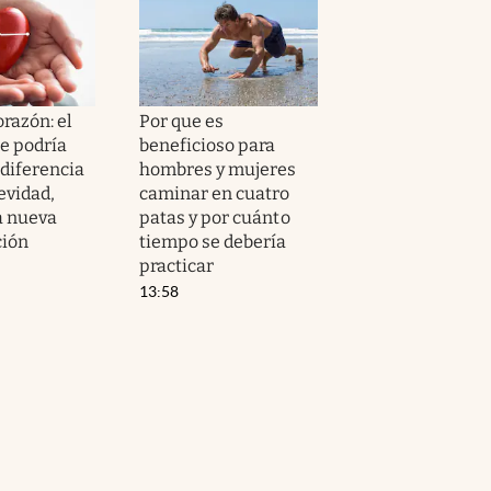
orazón: el
Por que es
e podría
beneficioso para
 diferencia
hombres y mujeres
evidad,
caminar en cuatro
a nueva
patas y por cuánto
ción
tiempo se debería
practicar
13:58