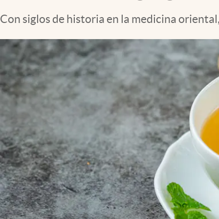
Clima
Con siglos de historia en la medicina oriental
Espiritualidad
Mediakit
abre en nueva pestaña