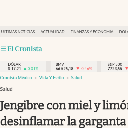
Últimas Noticias
ÚLTIMAS NOTICIAS
ACTUALIDAD
FINANZAS Y ECONOMÍA
DÓL
Actualidad
Finanzas y economía
Dólar y mercados
DÓLAR
BMV
S&P 500
Internacionales
$
17,21
0.01
%
66.525,18
-0.46
%
7723,55
Opinión
Cronista México
Vida Y Estilo
Salud
Brand Strategy
Salud
Pc y celular
Jengibre con miel y limó
Vida y estilo
desinflamar la garganta
Tv