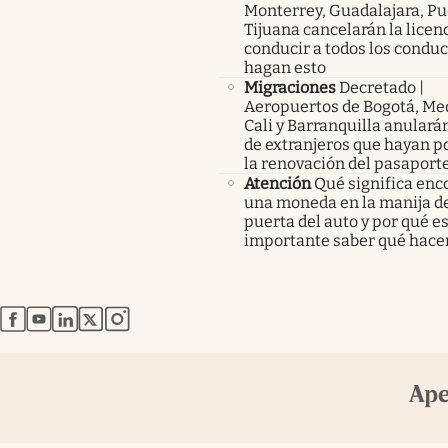
Monterrey, Guadalajara, Pu
Tijuana cancelarán la licen
conducir a todos los condu
hagan esto
Migraciones
Decretado |
Aeropuertos de Bogotá, Med
Cali y Barranquilla anularán
de extranjeros que hayan p
la renovación del pasaport
Atención
Qué significa enc
una moneda en la manija de
puerta del auto y por qué e
importante saber qué hace
abre en nueva pestaña
abre en nueva pestaña
abre en nueva pestaña
abre en nueva pestaña
abre en nueva pestaña