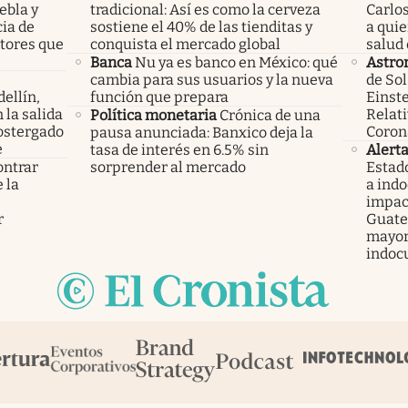
ebla y
tradicional: Así es como la cerveza
Carlos
cia de
sostiene el 40% de las tienditas y
a qui
ctores que
conquista el mercado global
salud 
Banca
Nu ya es banco en México: qué
Astro
cambia para sus usuarios y la nueva
de Sol
ellín,
función que prepara
Einste
 la salida
Relati
Política monetaria
Crónica de una
ostergado
Coron
pausa anunciada: Banxico deja la
e
tasa de interés en 6.5% sin
Alert
ontrar
sorprender al mercado
Estad
 la
a ind
s
impac
r
Guatem
mayor
indoc