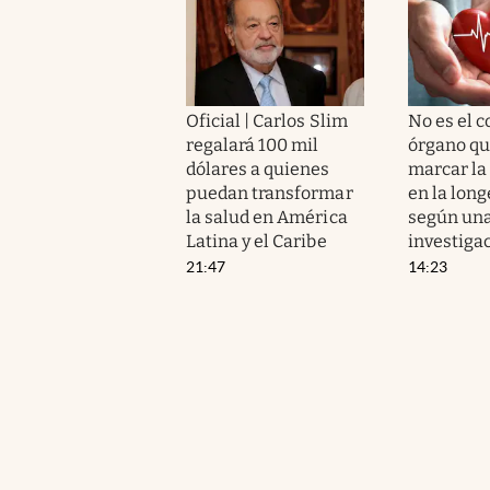
Oficial | Carlos Slim
No es el c
regalará 100 mil
órgano qu
dólares a quienes
marcar la
puedan transformar
en la long
la salud en América
según un
Latina y el Caribe
investiga
21:47
14:23