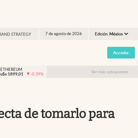
7 de agosto de 2026
Edición:
México
RAND STRATEGY
Argentina
Acceder
España
México
ETHEREUM
Ver más cotizaciones
u$s
1899,01
-0.39
%
USA
Colombia
Uruguay
recta de tomarlo para