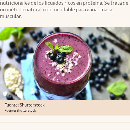
nutricionales de los licuados ricos en proteína. Se trata de
Clima
un método natural recomendable para ganar masa
Espiritualidad
muscular.
Mediakit
abre en nueva pestaña
México
Fuente: Shutterstock
Fuente: Shutterstock