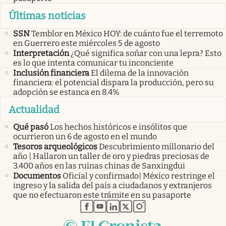
Últimas noticias
SSN
Temblor en México HOY: de cuánto fue el terremoto
en Guerrero este miércoles 5 de agosto
Interpretación
¿Qué significa soñar con una lepra? Esto
es lo que intenta comunicar tu inconciente
Inclusión financiera
El dilema de la innovación
financiera: el potencial dispara la producción, pero su
adopción se estanca en 8.4%
Actualidad
Qué pasó
Los hechos históricos e insólitos que
ocurrieron un 6 de agosto en el mundo
Tesoros arqueológicos
Descubrimiento millonario del
año | Hallaron un taller de oro y piedras preciosas de
3.400 años en las ruinas chinas de Sanxingdui
Documentos
Oficial y confirmado| México restringe el
ingreso y la salida del país a ciudadanos y extranjeros
que no efectuaron este trámite en su pasaporte
abre en nueva pestaña
abre en nueva pestaña
abre en nueva pestaña
abre en nueva pestaña
abre en nueva pestaña