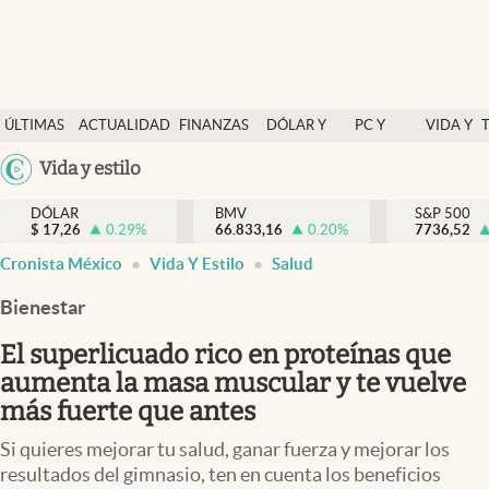
Últimas Noticias
ÚLTIMAS
ACTUALIDAD
FINANZAS
DÓLAR Y
PC Y
VIDA Y
Actualidad
NOTICIAS
Y
MERCADOS
CELULAR
ESTILO
Argentina
Vida y estilo
Finanzas y economía
ECONOMÍA
España
Dólar y mercados
DÓLAR
BMV
S&P 500
$
17,26
0.29
%
66.833,16
0.20
%
México
7736,52
Internacionales
Cronista México
Vida Y Estilo
Salud
USA
Opinión
Colombia
Bienestar
Uruguay
Brand Strategy
El superlicuado rico en proteínas que
Pc y celular
aumenta la masa muscular y te vuelve
más fuerte que antes
Vida y estilo
Si quieres mejorar tu salud, ganar fuerza y mejorar los
Tv
resultados del gimnasio, ten en cuenta los beneficios