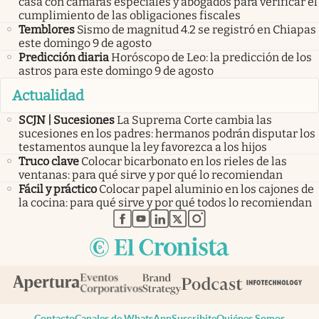
casa con cámaras especiales y abogados para verificar el
cumplimiento de las obligaciones fiscales
Temblores
Sismo de magnitud 4.2 se registró en Chiapas
este domingo 9 de agosto
Predicción diaria
Horóscopo de Leo: la predicción de los
astros para este domingo 9 de agosto
Actualidad
SCJN | Sucesiones
La Suprema Corte cambia las
sucesiones en los padres: hermanos podrán disputar los
testamentos aunque la ley favorezca a los hijos
Truco clave
Colocar bicarbonato en los rieles de las
ventanas: para qué sirve y por qué lo recomiendan
Fácil y práctico
Colocar papel aluminio en los cajones de
la cocina: para qué sirve y por qué todos lo recomiendan
abre en nueva pestaña
abre en nueva pestaña
abre en nueva pestaña
abre en nueva pestaña
abre en nueva pestaña
Contacto
Canales de WhatsApp
Suscribite
Quiénes Somos