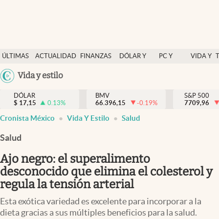
Últimas Noticias
ÚLTIMAS
ACTUALIDAD
FINANZAS
DÓLAR Y
PC Y
VIDA Y
Actualidad
NOTICIAS
Y
MERCADOS
CELULAR
ESTILO
Argentina
Vida y estilo
Finanzas y economía
ECONOMÍA
España
Dólar y mercados
DÓLAR
BMV
S&P 500
$
17,15
0.13
%
66.396,15
-0.19
%
México
7709,96
Internacionales
Cronista México
Vida Y Estilo
Salud
USA
Opinión
Colombia
Salud
Uruguay
Brand Strategy
Ajo negro: el superalimento
Pc y celular
desconocido que elimina el colesterol y
regula la tensión arterial
Vida y estilo
Esta exótica variedad es excelente para incorporar a la
Tv
dieta gracias a sus múltiples beneficios para la salud.