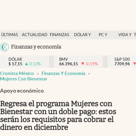
Últimas Noticias
ÚLTIMAS
ACTUALIDAD
FINANZAS
DÓLAR Y
PC Y
VIDA Y
Actualidad
NOTICIAS
Y
MERCADOS
CELULAR
ESTILO
Argentina
Finanzas y economía
Finanzas y economía
ECONOMÍA
España
Dólar y mercados
DÓLAR
BMV
S&P 500
$
17,15
0.13
%
66.396,15
-0.19
%
México
7709,96
Internacionales
Cronista México
Finanzas Y Economía
USA
Mujeres Con Bienestar
Opinión
Colombia
Apoyo económico
Uruguay
Brand Strategy
Regresa el programa Mujeres con
Pc y celular
Bienestar con un doble pago: estos
Vida y estilo
serán los requisitos para cobrar el
dinero en diciembre
Tv