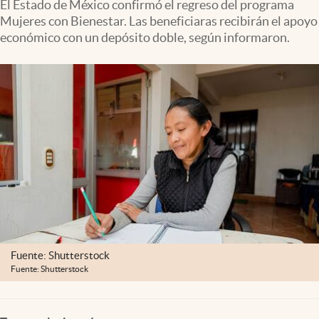
El Estado de México confirmó el regreso del programa
Clima
Mujeres con Bienestar. Las beneficiaras recibirán el apoyo
Espiritualidad
económico con un depósito doble, según informaron.
Mediakit
abre en nueva pestaña
México
Fuente: Shutterstock
Fuente: Shutterstock