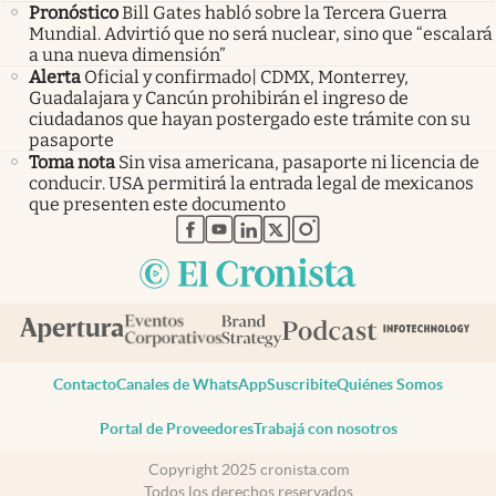
Pronóstico
Bill Gates habló sobre la Tercera Guerra
Mundial. Advirtió que no será nuclear, sino que “escalará
a una nueva dimensión”
Alerta
Oficial y confirmado| CDMX, Monterrey,
Guadalajara y Cancún prohibirán el ingreso de
ciudadanos que hayan postergado este trámite con su
pasaporte
Toma nota
Sin visa americana, pasaporte ni licencia de
conducir. USA permitirá la entrada legal de mexicanos
que presenten este documento
abre en nueva pestaña
abre en nueva pestaña
abre en nueva pestaña
abre en nueva pestaña
abre en nueva pestaña
Contacto
Canales de WhatsApp
Suscribite
Quiénes Somos
Portal de Proveedores
Trabajá con nosotros
Copyright 2025 cronista.com
Todos los derechos reservados