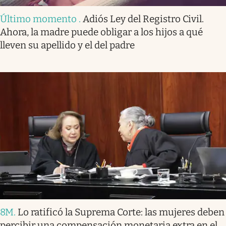
Último momento
.
Adiós Ley del Registro Civil.
Ahora, la madre puede obligar a los hijos a qué
lleven su apellido y el del padre
8M
.
Lo ratificó la Suprema Corte: las mujeres deben
percibir una compensación monetaria extra en el