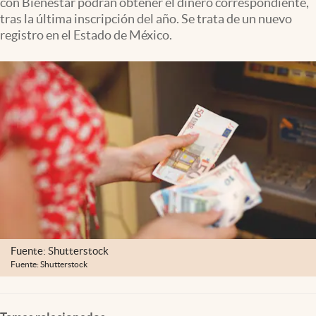
con Bienestar podrán obtener el dinero correspondiente,
Clima
tras la última inscripción del año. Se trata de un nuevo
registro en el Estado de México.
Espiritualidad
Mediakit
abre en nueva pestaña
México
Fuente: Shutterstock
Fuente: Shutterstock