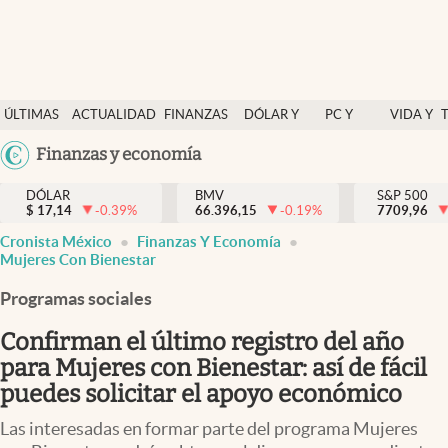
Últimas Noticias
ÚLTIMAS
ACTUALIDAD
FINANZAS
DÓLAR Y
PC Y
VIDA Y
Actualidad
NOTICIAS
Y
MERCADOS
CELULAR
ESTILO
Argentina
Finanzas y economía
Finanzas y economía
ECONOMÍA
España
Dólar y mercados
DÓLAR
BMV
S&P 500
$
17,14
-0.39
%
66.396,15
-0.19
%
México
7709,96
Internacionales
Cronista México
Finanzas Y Economía
USA
Mujeres Con Bienestar
Opinión
Colombia
Programas sociales
Uruguay
Brand Strategy
Confirman el último registro del año
Pc y celular
para Mujeres con Bienestar: así de fácil
Vida y estilo
puedes solicitar el apoyo económico
Tv
Las interesadas en formar parte del programa Mujeres