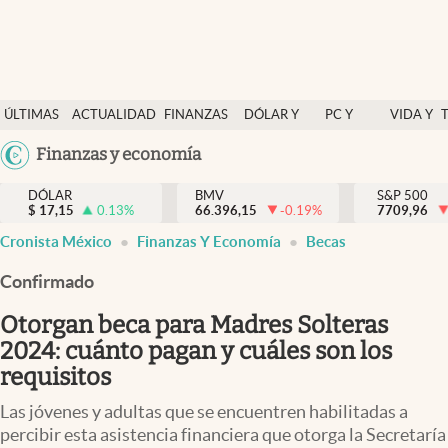
Últimas Noticias
ÚLTIMAS
ACTUALIDAD
FINANZAS
DÓLAR Y
PC Y
VIDA Y
Actualidad
NOTICIAS
Y
MERCADOS
CELULAR
ESTILO
Argentina
Finanzas y economía
Finanzas y economía
ECONOMÍA
España
Dólar y mercados
DÓLAR
BMV
S&P 500
$
17,15
0.13
%
66.396,15
-0.19
%
México
7709,96
Internacionales
Cronista México
Finanzas Y Economía
Becas
USA
Opinión
Colombia
Confirmado
Uruguay
Brand Strategy
Otorgan beca para Madres Solteras
Pc y celular
2024: cuánto pagan y cuáles son los
requisitos
Vida y estilo
Las jóvenes y adultas que se encuentren habilitadas a
Tv
percibir esta asistencia financiera que otorga la Secretaría