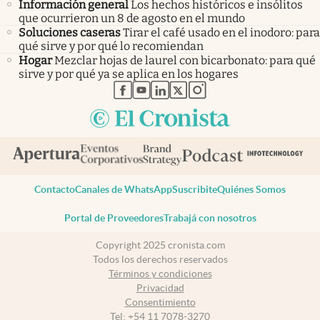
Información general
Los hechos históricos e insólitos
que ocurrieron un 8 de agosto en el mundo
Soluciones caseras
Tirar el café usado en el inodoro: para
qué sirve y por qué lo recomiendan
Hogar
Mezclar hojas de laurel con bicarbonato: para qué
sirve y por qué ya se aplica en los hogares
abre en nueva pestaña
abre en nueva pestaña
abre en nueva pestaña
abre en nueva pestaña
abre en nueva pestaña
Contacto
Canales de WhatsApp
Suscribite
Quiénes Somos
Portal de Proveedores
Trabajá con nosotros
Copyright 2025 cronista.com
Todos los derechos reservados
Términos y condiciones
Privacidad
Consentimiento
Tel:
+54 11 7078-3270