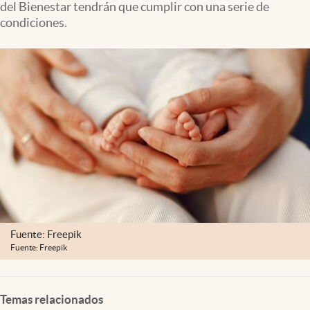
del Bienestar tendrán que cumplir con una serie de
Clima
condiciones.
Espiritualidad
Mediakit
abre en nueva pestaña
México
Fuente: Freepik
Fuente: Freepik
Temas relacionados