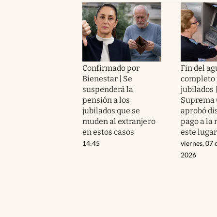
Confirmado por
Fin del a
Bienestar | Se
completo 
suspenderá la
jubilados 
pensión a los
Suprema 
jubilados que se
aprobó di
muden al extranjero
pago a la 
en estos casos
este luga
14:45
viernes, 07 
2026