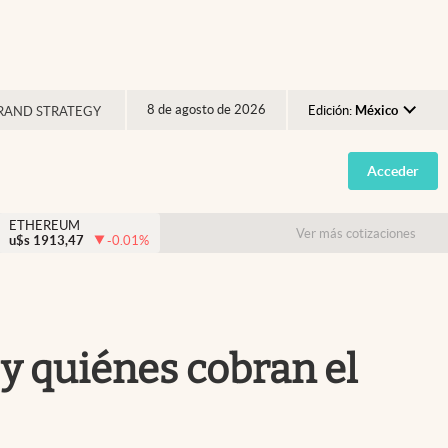
8 de agosto de 2026
Edición:
México
RAND STRATEGY
Argentina
Acceder
España
México
ETHEREUM
Ver más cotizaciones
u$s
1913,47
-0.01
%
USA
Colombia
Uruguay
 y quiénes cobran el