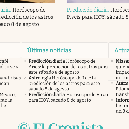
iaria
.
Horóscopo de
Predicción diaria
.
Horósc
redicción de los astros
Piscis para HOY, sábado 8
bado 8 de agosto
Últimas noticias
Actua
 café
Predicción diaria
Horóscopo de
Nissa
é sirve y
Aries: la predicción de los astros para
quien
este sábado 8 de agosto
impac
impor
parabrisas
Astrología
Horóscopo de Leo: la
endan
predicción de los astros para este
Autos
sábado 8 de agosto
Edome
transi
 México,
Predicción diaria
Horóscopo de Virgo
rán la
para HOY, sábado 8 de agosto
Infor
 los
histór
un 8 