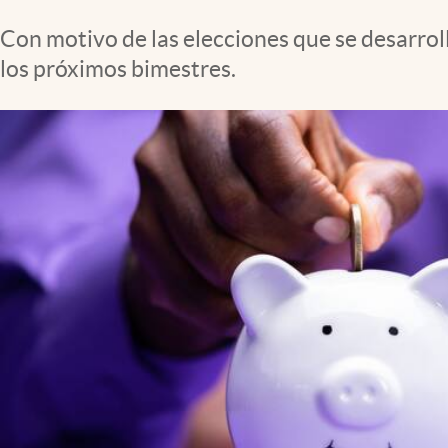
Clima
Con motivo de las elecciones que se desarro
Espiritualidad
los próximos bimestres.
Mediakit
abre en nueva pestaña