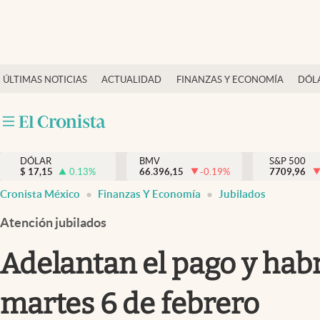
Últimas Noticias
ÚLTIMAS NOTICIAS
ACTUALIDAD
FINANZAS Y ECONOMÍA
DÓL
Actualidad
Finanzas y economía
Dólar y mercados
DÓLAR
BMV
S&P 500
Internacionales
$
17,15
0.13
%
66.396,15
-0.19
%
7709,96
Opinión
Cronista México
Finanzas Y Economía
Jubilados
Brand Strategy
Atención jubilados
Pc y celular
Adelantan el pago y hab
Vida y estilo
martes 6 de febrero
Tv