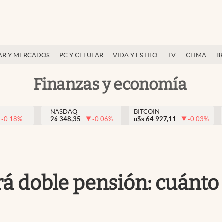
AR Y MERCADOS
PC Y CELULAR
VIDA Y ESTILO
TV
CLIMA
B
Finanzas y economía
NASDAQ
BITCOIN
-0.18
%
26.348,35
-0.06
%
u$s
64.927,11
-0.03
%
rá doble pensión: cuánto