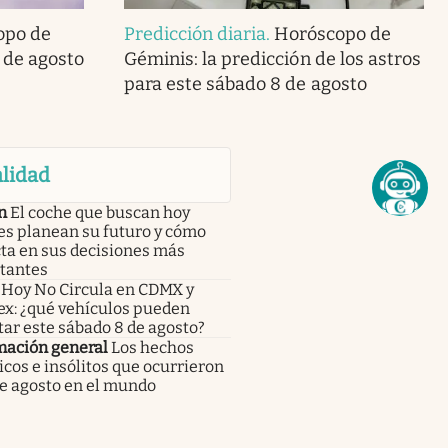
opo de
Predicción diaria
.
Horóscopo de
 de agosto
Géminis: la predicción de los astros
para este sábado 8 de agosto
lidad
n
El coche que buscan hoy
es planean su futuro y cómo
ta en sus decisiones más
tantes
Hoy No Circula en CDMX y
x: ¿qué vehículos pueden
tar este sábado 8 de agosto?
mación general
Los hechos
icos e insólitos que ocurrieron
de agosto en el mundo