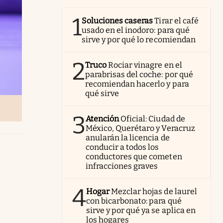
1
Soluciones caseras
Tirar el café
usado en el inodoro: para qué
sirve y por qué lo recomiendan
2
Truco
Rociar vinagre en el
parabrisas del coche: por qué
recomiendan hacerlo y para
qué sirve
3
Atención
Oficial: Ciudad de
México, Querétaro y Veracruz
anularán la licencia de
conducir a todos los
conductores que cometen
infracciones graves
4
Hogar
Mezclar hojas de laurel
con bicarbonato: para qué
sirve y por qué ya se aplica en
los hogares