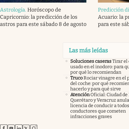
Astrología
.
Horóscopo de
Predicción d
Capricornio: la predicción de los
Acuario: la p
astros para este sábado 8 de agosto
para este sá
Las más leídas
Soluciones caseras
Tirar el
usado en el inodoro: para qu
por qué lo recomiendan
Truco
Rociar vinagre en el 
del coche: por qué recomi
hacerlo y para qué sirve
Atención
Oficial: Ciudad de
Querétaro y Veracruz anula
licencia de conducir a todos
conductores que cometen
infracciones graves
abre en nueva pestaña
abre en nueva pestaña
abre en nueva pestaña
abre en nueva pestaña
abre en nueva pestaña