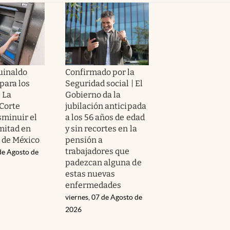
guinaldo
Confirmado por la
para los
Seguridad social | El
| La
Gobierno da la
Corte
jubilación anticipada
sminuir el
a los 56 años de edad
mitad en
y sin recortes en la
r de México
pensión a
trabajadores que
de Agosto de
padezcan alguna de
estas nuevas
enfermedades
viernes, 07 de Agosto de
2026