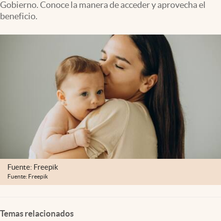
Gobierno. Conoce la manera de acceder y aprovecha el
Clima
beneficio.
Espiritualidad
Mediakit
abre en nueva pestaña
México
Fuente: Freepik
Fuente: Freepik
Temas relacionados