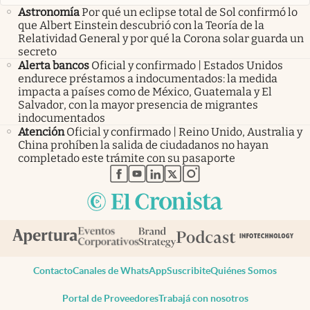
Astronomía
Por qué un eclipse total de Sol confirmó lo
que Albert Einstein descubrió con la Teoría de la
Relatividad General y por qué la Corona solar guarda un
secreto
Alerta bancos
Oficial y confirmado | Estados Unidos
endurece préstamos a indocumentados: la medida
impacta a países como de México, Guatemala y El
Salvador, con la mayor presencia de migrantes
indocumentados
Atención
Oficial y confirmado | Reino Unido, Australia y
China prohíben la salida de ciudadanos no hayan
completado este trámite con su pasaporte
abre en nueva pestaña
abre en nueva pestaña
abre en nueva pestaña
abre en nueva pestaña
abre en nueva pestaña
Contacto
Canales de WhatsApp
Suscribite
Quiénes Somos
Portal de Proveedores
Trabajá con nosotros