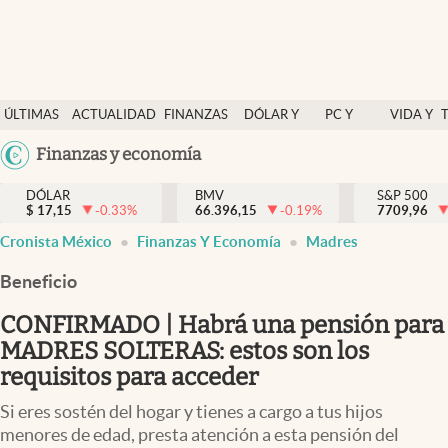
Últimas Noticias
ÚLTIMAS
ACTUALIDAD
FINANZAS
DÓLAR Y
PC Y
VIDA Y
Actualidad
NOTICIAS
Y
MERCADOS
CELULAR
ESTILO
Argentina
Finanzas y economía
Finanzas y economía
ECONOMÍA
España
Dólar y mercados
DÓLAR
BMV
S&P 500
$
17,15
-0.33
%
66.396,15
-0.19
%
México
7709,96
Internacionales
Cronista México
Finanzas Y Economía
Madres
USA
Opinión
Colombia
Beneficio
Uruguay
Brand Strategy
CONFIRMADO | Habrá una pensión para
Pc y celular
MADRES SOLTERAS: estos son los
requisitos para acceder
Vida y estilo
Si eres sostén del hogar y tienes a cargo a tus hijos
Tv
menores de edad, presta atención a esta pensión del