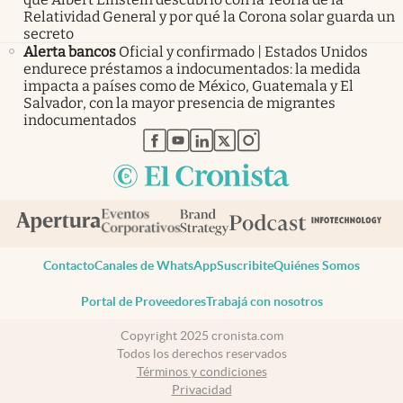
Relatividad General y por qué la Corona solar guarda un
secreto
Alerta bancos
Oficial y confirmado | Estados Unidos
endurece préstamos a indocumentados: la medida
impacta a países como de México, Guatemala y El
Salvador, con la mayor presencia de migrantes
indocumentados
abre en nueva pestaña
abre en nueva pestaña
abre en nueva pestaña
abre en nueva pestaña
abre en nueva pestaña
Contacto
Canales de WhatsApp
Suscribite
Quiénes Somos
Portal de Proveedores
Trabajá con nosotros
Copyright 2025 cronista.com
Todos los derechos reservados
Términos y condiciones
Privacidad