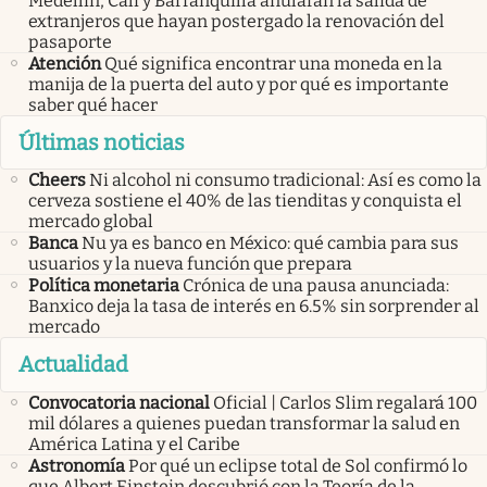
Medellín, Cali y Barranquilla anularán la salida de
extranjeros que hayan postergado la renovación del
pasaporte
Atención
Qué significa encontrar una moneda en la
manija de la puerta del auto y por qué es importante
saber qué hacer
Últimas noticias
Cheers
Ni alcohol ni consumo tradicional: Así es como la
cerveza sostiene el 40% de las tienditas y conquista el
mercado global
Banca
Nu ya es banco en México: qué cambia para sus
usuarios y la nueva función que prepara
Política monetaria
Crónica de una pausa anunciada:
Banxico deja la tasa de interés en 6.5% sin sorprender al
mercado
Actualidad
Convocatoria nacional
Oficial | Carlos Slim regalará 100
mil dólares a quienes puedan transformar la salud en
América Latina y el Caribe
Astronomía
Por qué un eclipse total de Sol confirmó lo
que Albert Einstein descubrió con la Teoría de la