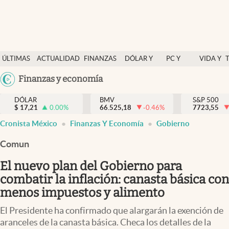
Últimas Noticias
ÚLTIMAS
ACTUALIDAD
FINANZAS
DÓLAR Y
PC Y
VIDA Y
Actualidad
NOTICIAS
Y
MERCADOS
CELULAR
ESTILO
Argentina
Finanzas y economía
Finanzas y economía
ECONOMÍA
España
Dólar y mercados
DÓLAR
BMV
S&P 500
$
17,21
0.00
%
66.525,18
-0.46
%
México
7723,55
Internacionales
Cronista México
Finanzas Y Economía
Gobierno
USA
Opinión
Colombia
Comun
Uruguay
Brand Strategy
El nuevo plan del Gobierno para
Pc y celular
combatir la inflación: canasta básica con
menos impuestos y alimento
Vida y estilo
El Presidente ha confirmado que alargarán la exención de
Tv
aranceles de la canasta básica. Checa los detalles de la