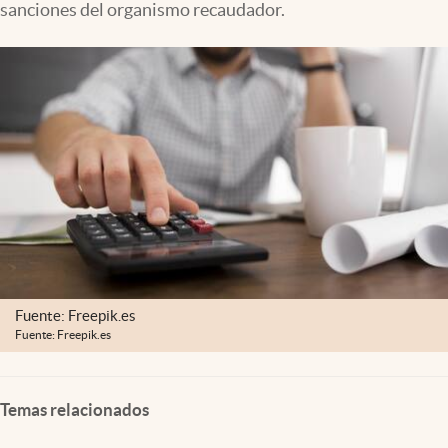
sanciones del organismo recaudador.
Clima
Espiritualidad
Mediakit
abre en nueva pestaña
México
Fuente: Freepik.es
Fuente: Freepik.es
Temas relacionados