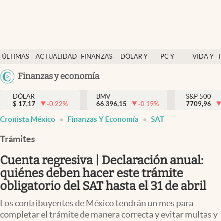
Últimas Noticias
ÚLTIMAS
ACTUALIDAD
FINANZAS
DÓLAR Y
PC Y
VIDA Y
Actualidad
NOTICIAS
Y
MERCADOS
CELULAR
ESTILO
Argentina
Finanzas y economía
Finanzas y economía
ECONOMÍA
España
Dólar y mercados
DÓLAR
BMV
S&P 500
$
17,17
-0.22
%
66.396,15
-0.19
%
México
7709,96
Internacionales
Cronista México
Finanzas Y Economía
SAT
USA
Opinión
Colombia
Trámites
Uruguay
Brand Strategy
Cuenta regresiva | Declaración anual:
Pc y celular
quiénes deben hacer este trámite
obligatorio del SAT hasta el 31 de abril
Vida y estilo
Los contribuyentes de México tendrán un mes para
Tv
completar el trámite de manera correcta y evitar multas y