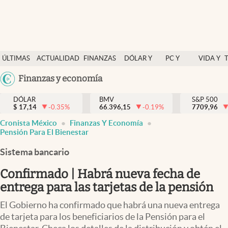
Últimas Noticias
ÚLTIMAS
ACTUALIDAD
FINANZAS
DÓLAR Y
PC Y
VIDA Y
Actualidad
NOTICIAS
Y
MERCADOS
CELULAR
ESTILO
Argentina
Finanzas y economía
Finanzas y economía
ECONOMÍA
España
Dólar y mercados
DÓLAR
BMV
S&P 500
$
17,14
-0.35
%
66.396,15
-0.19
%
México
7709,96
Internacionales
Cronista México
Finanzas Y Economía
USA
Pensión Para El Bienestar
Opinión
Colombia
Sistema bancario
Uruguay
Brand Strategy
Confirmado | Habrá nueva fecha de
Pc y celular
entrega para las tarjetas de la pensión
Vida y estilo
El Gobierno ha confirmado que habrá una nueva entrega
Tv
de tarjeta para los beneficiarios de la Pensión para el