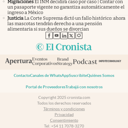
Migraciones
El INM decidirá caso por caso | Contar con
un pasaporte vigente no garantiza automáticamente el
ingreso a México
Justicia
La Corte Suprema dictó un fallo histórico: ahora
las mascotas tendrán derecho a una pensión
alimentaria si sus dueños se divorcian
abre en nueva pestaña
abre en nueva pestaña
abre en nueva pestaña
abre en nueva pestaña
abre en nueva pestaña
Contacto
Canales de WhatsApp
Suscribite
Quiénes Somos
Portal de Proveedores
Trabajá con nosotros
Copyright 2025 cronista.com
Todos los derechos reservados
Términos y condiciones
Privacidad
Consentimiento
Tel:
+54 11 7078-3270