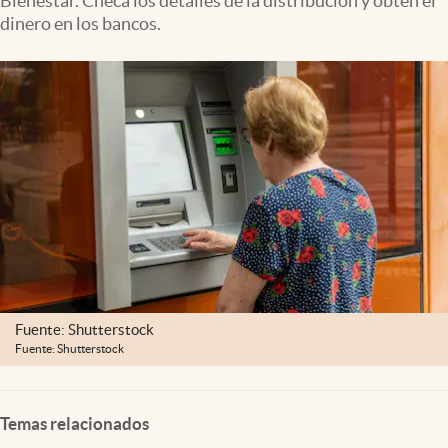
Bienestar. Checa los detalles de la distribución y obtén el
Clima
dinero en los bancos.
Espiritualidad
Mediakit
abre en nueva pestaña
México
Fuente: Shutterstock
Fuente: Shutterstock
Temas relacionados