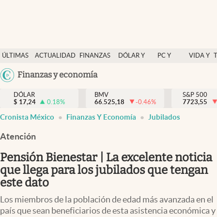
Últimas Noticias
ÚLTIMAS
ACTUALIDAD
FINANZAS
DÓLAR Y
PC Y
VIDA Y
Actualidad
NOTICIAS
Y
MERCADOS
CELULAR
ESTILO
Argentina
Finanzas y economía
Finanzas y economía
ECONOMÍA
España
Dólar y mercados
DÓLAR
BMV
S&P 500
$
17,24
0.18
%
66.525,18
-0.46
%
México
7723,55
Internacionales
Cronista México
Finanzas Y Economía
Jubilados
USA
Opinión
Colombia
Atención
Uruguay
Brand Strategy
Pensión Bienestar | La excelente noticia
Pc y celular
que llega para los jubilados que tengan
este dato
Vida y estilo
Los miembros de la población de edad más avanzada en el
Tv
país que sean beneficiarios de esta asistencia económica y