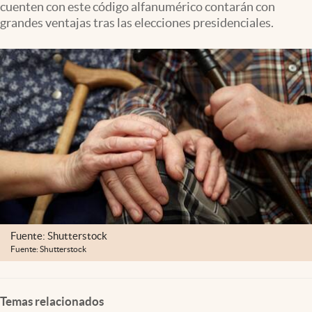
cuenten con este código alfanumérico contarán con
Clima
grandes ventajas tras las elecciones presidenciales.
Espiritualidad
Mediakit
abre en nueva pestaña
México
Fuente: Shutterstock
Fuente: Shutterstock
Temas relacionados