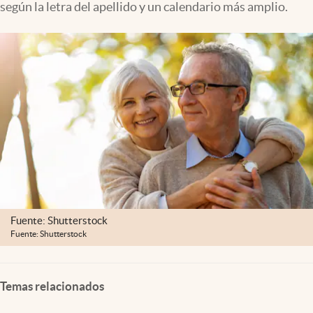
según la letra del apellido y un calendario más amplio.
Clima
Espiritualidad
Mediakit
abre en nueva pestaña
México
Fuente: Shutterstock
Fuente: Shutterstock
Temas relacionados