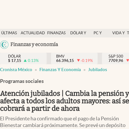
Últimas Noticias
ÚLTIMAS
ACTUALIDAD
FINANZAS
DÓLAR Y
PC Y
VIDA Y
Actualidad
NOTICIAS
Y
MERCADOS
CELULAR
ESTILO
Argentina
Finanzas y economía
Finanzas y economía
ECONOMÍA
España
Dólar y mercados
DÓLAR
BMV
S&P 500
$
17,15
0.13
%
66.396,15
-0.19
%
México
7709,96
Internacionales
Cronista México
Finanzas Y Economía
Jubilados
USA
Opinión
Colombia
Programas sociales
Uruguay
Brand Strategy
Atención jubilados | Cambia la pensión y
Pc y celular
afecta a todos los adultos mayores: así se
cobrará a partir de ahora
Vida y estilo
El Presidente ha confirmado que el pago de la Pensión
Tv
Bienestar cambiará próximamente. Se prevé un depósito