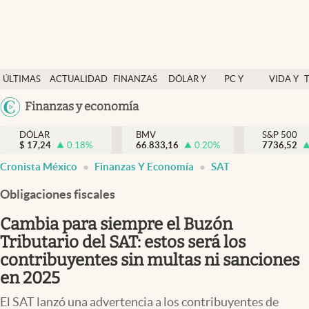
Últimas Noticias
ÚLTIMAS
ACTUALIDAD
FINANZAS
DÓLAR Y
PC Y
VIDA Y
Actualidad
NOTICIAS
Y
MERCADOS
CELULAR
ESTILO
Argentina
Finanzas y economía
Finanzas y economía
ECONOMÍA
España
Dólar y mercados
DÓLAR
BMV
S&P 500
$
17,24
0.18
%
66.833,16
0.20
%
México
7736,52
Internacionales
Cronista México
Finanzas Y Economía
SAT
USA
Opinión
Colombia
Obligaciones fiscales
Uruguay
Brand Strategy
Cambia para siempre el Buzón
Pc y celular
Tributario del SAT: estos será los
contribuyentes sin multas ni sanciones
Vida y estilo
en 2025
Tv
El SAT lanzó una advertencia a los contribuyentes de