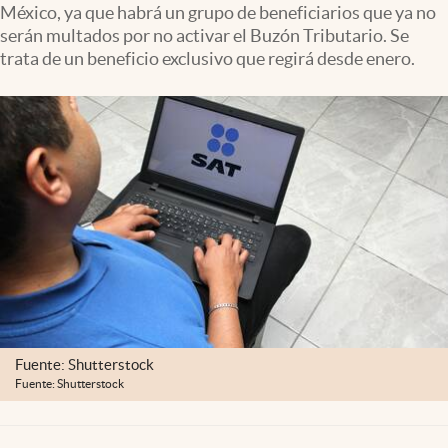
México, ya que habrá un grupo de beneficiarios que ya no
Clima
serán multados por no activar el Buzón Tributario. Se
Espiritualidad
trata de un beneficio exclusivo que regirá desde enero.
Mediakit
abre en nueva pestaña
México
Fuente: Shutterstock
Fuente: Shutterstock