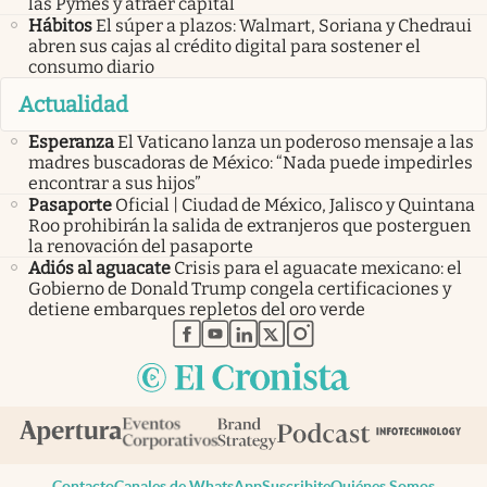
las Pymes y atraer capital
Hábitos
El súper a plazos: Walmart, Soriana y Chedraui
abren sus cajas al crédito digital para sostener el
consumo diario
Actualidad
Esperanza
El Vaticano lanza un poderoso mensaje a las
madres buscadoras de México: “Nada puede impedirles
encontrar a sus hijos”
Pasaporte
Oficial | Ciudad de México, Jalisco y Quintana
Roo prohibirán la salida de extranjeros que posterguen
la renovación del pasaporte
Adiós al aguacate
Crisis para el aguacate mexicano: el
Gobierno de Donald Trump congela certificaciones y
detiene embarques repletos del oro verde
abre en nueva pestaña
abre en nueva pestaña
abre en nueva pestaña
abre en nueva pestaña
abre en nueva pestaña
Contacto
Canales de WhatsApp
Suscribite
Quiénes Somos