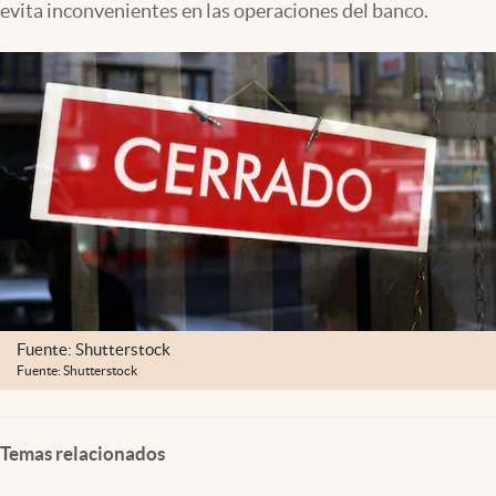
evita inconvenientes en las operaciones del banco.
Clima
Espiritualidad
Mediakit
abre en nueva pestaña
México
Fuente: Shutterstock
Fuente: Shutterstock
Temas relacionados