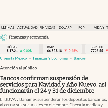
Últimas Noticias
ÚLTIMAS
ACTUALIDAD
FINANZAS
DÓLAR Y
PC Y
VIDA Y
Actualidad
NOTICIAS
Y
MERCADOS
CELULAR
ESTILO
Argentina
Finanzas y economía
Finanzas y economía
ECONOMÍA
España
Dólar y mercados
DÓLAR
BMV
S&P 500
$
17,21
0.00
%
66.525,18
-0.46
%
México
7723,55
Internacionales
Cronista México
Finanzas Y Economía
Bancos
USA
Opinión
Colombia
Atención al público
Uruguay
Brand Strategy
Bancos confirman suspensión de
Pc y celular
servicios para Navidad y Año Nuevo: así
funcionarán el 24 y 31 de diciembre
Vida y estilo
El BBVA y Banamex suspenderán los depósitos bancarios,
Tv
al cerrar sus sucursales en diciembre. Checa la medida y