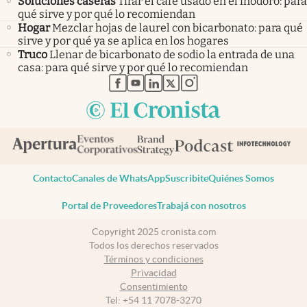
Soluciones caseras
Tirar el café usado en el inodoro: para
qué sirve y por qué lo recomiendan
Hogar
Mezclar hojas de laurel con bicarbonato: para qué
sirve y por qué ya se aplica en los hogares
Truco
Llenar de bicarbonato de sodio la entrada de una
casa: para qué sirve y por qué lo recomiendan
abre en nueva pestaña
abre en nueva pestaña
abre en nueva pestaña
abre en nueva pestaña
abre en nueva pestaña
Contacto
Canales de WhatsApp
Suscribite
Quiénes Somos
Portal de Proveedores
Trabajá con nosotros
Copyright 2025 cronista.com
Todos los derechos reservados
Términos y condiciones
Privacidad
Consentimiento
Tel:
+54 11 7078-3270