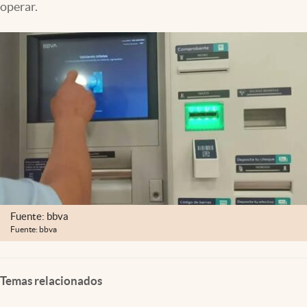
operar.
Clima
Espiritualidad
Mediakit
abre en nueva pestaña
México
Fuente: bbva
Fuente: bbva
Temas relacionados