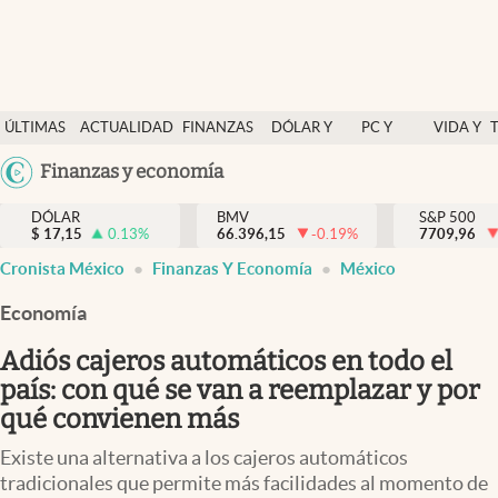
Últimas Noticias
ÚLTIMAS
ACTUALIDAD
FINANZAS
DÓLAR Y
PC Y
VIDA Y
Actualidad
NOTICIAS
Y
MERCADOS
CELULAR
ESTILO
Argentina
Finanzas y economía
Finanzas y economía
ECONOMÍA
España
Dólar y mercados
DÓLAR
BMV
S&P 500
$
17,15
0.13
%
66.396,15
-0.19
%
México
7709,96
Internacionales
Cronista México
Finanzas Y Economía
México
USA
Opinión
Colombia
Economía
Uruguay
Brand Strategy
Adiós cajeros automáticos en todo el
Pc y celular
país: con qué se van a reemplazar y por
qué convienen más
Vida y estilo
Existe una alternativa a los cajeros automáticos
Tv
tradicionales que permite más facilidades al momento de