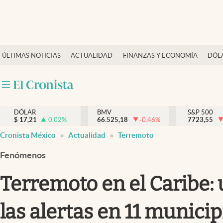
Últimas Noticias
ÚLTIMAS NOTICIAS
ACTUALIDAD
FINANZAS Y ECONOMÍA
DÓL
Actualidad
Finanzas y economía
Dólar y mercados
DÓLAR
BMV
S&P 500
Internacionales
$
17,21
0.02
%
66.525,18
-0.46
%
7723,55
Opinión
Cronista México
Actualidad
Terremoto
Brand Strategy
Fenómenos
Pc y celular
Terremoto en el Caribe:
Vida y estilo
las alertas en 11 munici
Tv