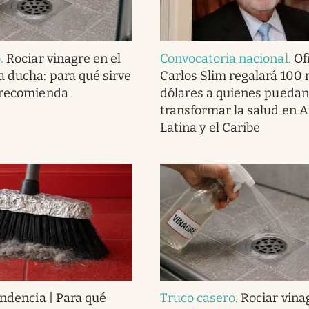
o
.
Rociar vinagre en el
Convocatoria nacional
.
Ofi
a ducha: para qué sirve
Carlos Slim regalará 100 
 recomienda
dólares a quienes puedan
transformar la salud en 
Latina y el Caribe
endencia | Para qué
Truco casero
.
Rociar vina