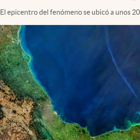
Clima
El epicentro del fenómeno se ubicó a unos 20
Espiritualidad
Mediakit
abre en nueva pestaña