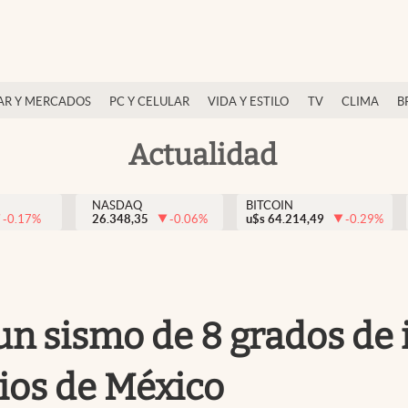
AR Y MERCADOS
PC Y CELULAR
VIDA Y ESTILO
TV
CLIMA
B
Actualidad
NASDAQ
BITCOIN
-0.17
%
26.348,35
-0.06
%
u$s
64.214,49
-0.29
%
 un sismo de 8 grados de
pios de México