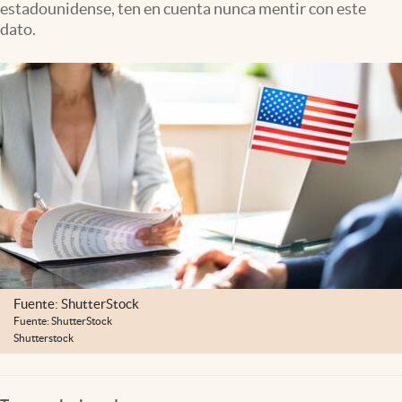
estadounidense, ten en cuenta nunca mentir con este
Clima
dato.
Espiritualidad
Mediakit
abre en nueva pestaña
México
Fuente: ShutterStock
Fuente: ShutterStock
Shutterstock