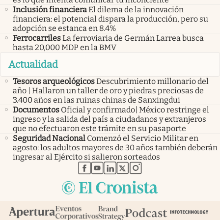
Inclusión financiera
El dilema de la innovación
financiera: el potencial dispara la producción, pero su
adopción se estanca en 8.4%
Ferrocarriles
La ferroviaria de Germán Larrea busca
hasta 20,000 MDP en la BMV
Actualidad
Tesoros arqueológicos
Descubrimiento millonario del
año | Hallaron un taller de oro y piedras preciosas de
3.400 años en las ruinas chinas de Sanxingdui
Documentos
Oficial y confirmado| México restringe el
ingreso y la salida del país a ciudadanos y extranjeros
que no efectuaron este trámite en su pasaporte
Seguridad Nacional
Comenzó el Servicio Militar en
agosto: los adultos mayores de 30 años también deberán
ingresar al Ejército si salieron sorteados
abre en nueva pestaña
abre en nueva pestaña
abre en nueva pestaña
abre en nueva pestaña
abre en nueva pestaña