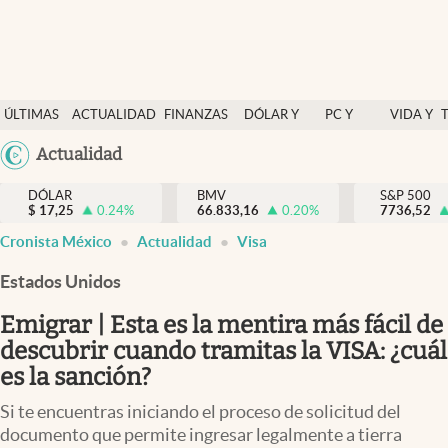
Últimas Noticias
ÚLTIMAS
ACTUALIDAD
FINANZAS
DÓLAR Y
PC Y
VIDA Y
Actualidad
NOTICIAS
Y
MERCADOS
CELULAR
ESTILO
Argentina
Actualidad
Finanzas y economía
ECONOMÍA
España
Dólar y mercados
DÓLAR
BMV
S&P 500
$
17,25
0.24
%
66.833,16
0.20
%
México
7736,52
Internacionales
Cronista México
Actualidad
Visa
USA
Opinión
Colombia
Estados Unidos
Uruguay
Brand Strategy
Emigrar | Esta es la mentira más fácil de
Pc y celular
descubrir cuando tramitas la VISA: ¿cuál
es la sanción?
Vida y estilo
Si te encuentras iniciando el proceso de solicitud del
Tv
documento que permite ingresar legalmente a tierra