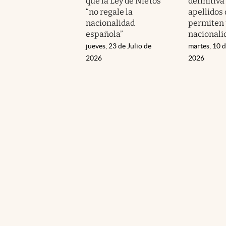
que la Ley de Nietos
definitiva
“no regale la
apellidos
nacionalidad
permiten 
española”
nacionali
jueves, 23 de Julio de
martes, 10 
2026
2026