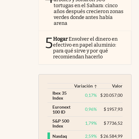
tortugas en el Sahara: cinco
años después crecieron zonas
verdes donde antes había
arena
5
Hogar
Envolver el dinero en
efectivo en papel aluminio:
para qué sirve y por qué
recomiendan hacerlo
Variación
Valor
Ibex 35
0,17
%
$
20.057,00
Index
Euronext
0,96
%
$
1957,93
100 ID
S&P 500
1,79
%
$
7736,52
Index
2,59
%
$
26.584,99
Nasdaq