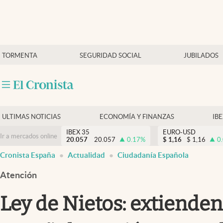
Últimas Noticias
TORMENTA
SEGURIDAD SOCIAL
JUBILADOS
Economía y finanzas
Política
Actualidad
Criptomonedas
ULTIMAS NOTICIAS
ECONOMÍA Y FINANZAS
IB
IBEX 35
EURO-USD
Ir a mercados online
20.057
20.057
0.17
%
$
1,16
$
1,16
0
Cronista España
Actualidad
Ciudadanía Española
Atención
Ley de Nietos: extienden