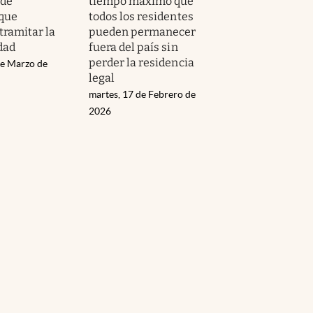
 de
tiempo máximo que
 que
todos los residentes
tramitar la
pueden permanecer
dad
fuera del país sin
perder la residencia
de Marzo de
legal
martes, 17 de Febrero de
2026