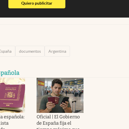
abre en nueva pestaña
Quiero publicitar
España
documentos
Argentina
spañola
a española:
Oficial | El Gobierno
lista
de España fija el