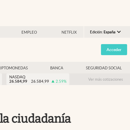
Edición:
España
EMPLEO
NETFLIX
Argentina
Acceder
España
México
RIPTOMONEDAS
BANCA
SEGURIDAD SOCIAL
USA
NASDAQ
Colombia
Ver más cotizaciones
26.584,99
26.584,99
2.59
%
Uruguay
 la ciudadanía