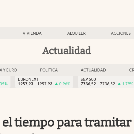
VIVIENDA
ALQUILER
ACCIONES
Actualidad
EX Y EURO
POLÍTICA
ACTUALIDAD
C
EURONEXT
S&P 500
.05
%
1957,93
1957,93
0.96
%
7736,52
7736,52
1.79
%
 el tiempo para tramitar