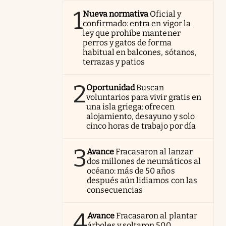
1
Nueva normativa
Oficial y
confirmado: entra en vigor la
ley que prohíbe mantener
perros y gatos de forma
habitual en balcones, sótanos,
terrazas y patios
2
Oportunidad
Buscan
voluntarios para vivir gratis en
una isla griega: ofrecen
alojamiento, desayuno y solo
cinco horas de trabajo por día
3
Avance
Fracasaron al lanzar
dos millones de neumáticos al
océano: más de 50 años
después aún lidiamos con las
consecuencias
4
Avance
Fracasaron al plantar
árboles y soltaron 500