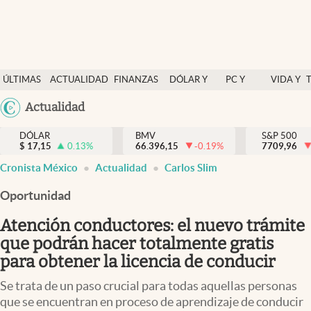
Últimas Noticias
ÚLTIMAS
ACTUALIDAD
FINANZAS
DÓLAR Y
PC Y
VIDA Y
Actualidad
NOTICIAS
Y
MERCADOS
CELULAR
ESTILO
Argentina
Actualidad
Finanzas y economía
ECONOMÍA
España
Dólar y mercados
DÓLAR
BMV
S&P 500
$
17,15
0.13
%
66.396,15
-0.19
%
México
7709,96
Internacionales
Cronista México
Actualidad
Carlos Slim
USA
Opinión
Colombia
Oportunidad
Uruguay
Brand Strategy
Atención conductores: el nuevo trámite
Pc y celular
que podrán hacer totalmente gratis
para obtener la licencia de conducir
Vida y estilo
Se trata de un paso crucial para todas aquellas personas
Tv
que se encuentran en proceso de aprendizaje de conducir