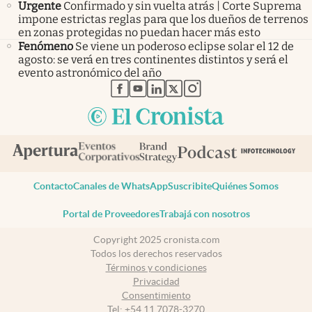
Urgente
Confirmado y sin vuelta atrás | Corte Suprema
impone estrictas reglas para que los dueños de terrenos
en zonas protegidas no puedan hacer más esto
Fenómeno
Se viene un poderoso eclipse solar el 12 de
agosto: se verá en tres continentes distintos y será el
evento astronómico del año
abre en nueva pestaña
abre en nueva pestaña
abre en nueva pestaña
abre en nueva pestaña
abre en nueva pestaña
Contacto
Canales de WhatsApp
Suscribite
Quiénes Somos
Portal de Proveedores
Trabajá con nosotros
Copyright 2025 cronista.com
Todos los derechos reservados
Términos y condiciones
Privacidad
Consentimiento
Tel:
+54 11 7078-3270