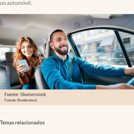
un automóvil.
Clima
Espiritualidad
Mediakit
abre en nueva pestaña
México
Fuente: Shutterstock
Fuente: Shutterstock
Temas relacionados