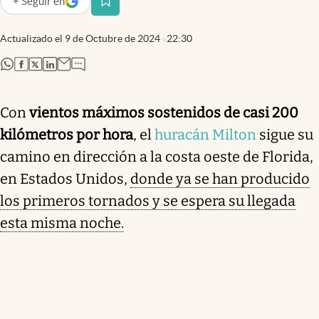
+
Seguir
en
abre en nueva pestaña
Actualizado el
9 de Octubre de 2024
22:30
abre en nueva pestaña
abre en nueva pestaña
abre en nueva pestaña
abre en nueva pestaña
Con
vientos máximos sostenidos de casi 200
kilómetros por hora
, el
huracán Milton
sigue su
camino en dirección a la costa oeste de Florida,
en Estados Unidos,
donde ya se han producido
los primeros tornados y se espera su llegada
esta misma noche.