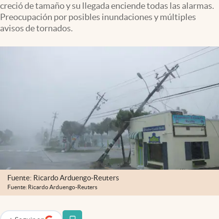
creció de tamaño y su llegada enciende todas las alarmas.
Infotechnology
Preocupación por posibles inundaciones y múltiples
Clase
avisos de tornados.
Clima
Mundial 2026
Eventos Corporativos
El Cronista Studio
Mediakit
abre en nueva pestaña
Argentina
Fuente: Ricardo Arduengo-Reuters
Fuente: Ricardo Arduengo-Reuters