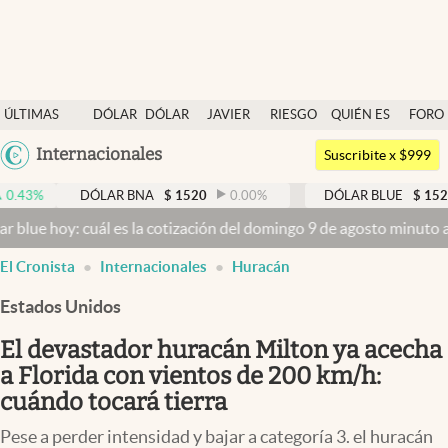
Últimas noticias
ÚLTIMAS
DÓLAR
DÓLAR
JAVIER
RIESGO
QUIÉN ES
FORO
Dólar
NOTICIAS
BLUE
MILEI
PAÍS
QUIÉN
Argentina
Internacionales
Members
Suscribite x $999
España
Economía y Política
DÓLAR BNA
$
1520
0.00
%
DÓLAR BLUE
$
1525
-0.3
México
: cuál es la cotización del domingo 9 de agosto minuto a minuto
Dól
Finanzas y Mercados
USA
El Cronista
Internacionales
Huracán
Mercados Online
Colombia
Uruguay
Estados Unidos
Negocios
El devastador huracán Milton ya acecha
Columnistas
a Florida con vientos de 200 km/h:
Otras secciones
cuándo tocará tierra
Apertura
Pese a perder intensidad y bajar a categoría 3. el huracán