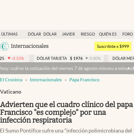
Últimas noticias
ÚLTIMAS
DÓLAR
DÓLAR
JAVIER
RIESGO
QUIÉN ES
FORO
Dólar
NOTICIAS
BLUE
MILEI
PAÍS
QUIÉN
Argentina
Internacionales
Members
Suscribite x $999
España
Economía y Política
DÓLAR TARJETA
$
1976
0.00
%
DÓLAR MEP
$
1525,29
México
la cotización del viernes 7 de agosto minuto a minuto
Dólar hoy y d
Finanzas y Mercados
USA
abre en nueva pestaña
abre en nueva pestaña
abre en nueva pestaña
El Cronista
Internacionales
Papa Francisco
Mercados Online
Colombia
Uruguay
Vaticano
Negocios
Advierten que el cuadro clínico del papa
Columnistas
Francisco "es complejo" por una
Otras secciones
infección respiratoria
Apertura
El Sumo Pontífice sufre una "infección polimicrobiana del