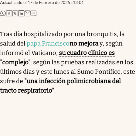
Actualizado el
17 de Febrero de 2025
13:01
abre en nueva pestaña
abre en nueva pestaña
abre en nueva pestaña
abre en nueva pestaña
Tras día hospitalizado por una bronquitis, la
salud del
papa Francisco
no mejora
y, según
informó el Vaticano,
su cuadro clínico es
"complejo"
: según las pruebas realizadas en los
últimos días y este lunes al Sumo Pontífice, este
sufre de
"una infección polimicrobiana del
tracto respiratorio"
.