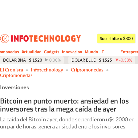
Últimas noticias
Dólar
Suscribite x $800
Members
tomonedas
Actualidad
Gadgets
Innovacion
Mundo
IT
Entrepre
CIO
Business
Economía y Política
DÓLAR BNA
$
1520
0.00
%
DÓLAR BLUE
$
1525
-0.33
%
El Cronista
Infotechnology
Criptomonedas
Finanzas y Mercados
Criptomonedas
Mercados Online
Inversiones
Negocios
Bitcoin en punto muerto: ansiedad en los
inversores tras la mega caída de ayer
Columnistas
Otras secciones
La caída del Bitcoin ayer, donde se perdieron u$s 2000 en
un par de horas, genera ansiedad entre los inversores.
Apertura