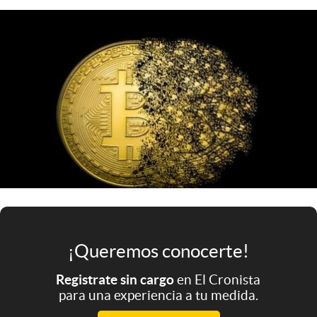
Infotechnology
Clase
Clima
Mundial 2026
Eventos Corporativos
El Cronista Studio
Mediakit
abre en nueva pestaña
Argentina
¡Queremos conocerte!
Registrate sin cargo
en El Cronista
para una experiencia a tu medida.